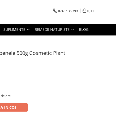
0745 135 799
0,00
SUPLIMENTE
REMEDII NATURISTE
BLOG
lbenele 500g Cosmetic Plant
2 de ore
A IN COS