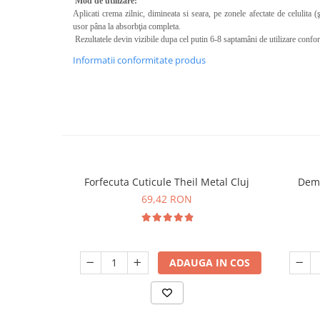
Mod de utilizare:
Calciu
Aplicati crema zilnic, dimineata si seara, pe zonele afectate de celulita 
usor pâna la absorbţia completa.
Magneziu
Rezultatele devin vizibile dupa cel putin 6-8 saptamâni de utilizare confor
Fier
Informatii conformitate produs
Multiminerale
Multivitamine
Forfecuta Cuticule Theil Metal Cluj
Dema
69,42 RON
ADAUGA IN COS