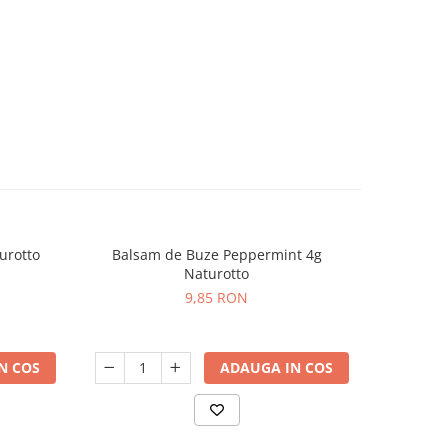
urotto
Balsam de Buze Peppermint 4g
Crema
Naturotto
9,85 RON
N COS
ADAUGA IN COS