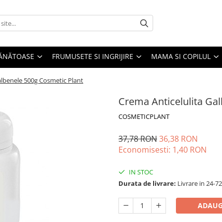
SĂNĂTOASE
FRUMUSETE SI INGRIJIRE
MAMA SI COPILUL
albenele 500g Cosmetic Plant
Crema Anticelulita Ga
COSMETICPLANT
37,78 RON
36,38 RON
Economisesti:
1,40
RON
IN STOC
Durata de livrare:
Livrare in 24-7
ADAUG