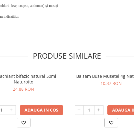
(şolduri, fese, coapse, abdomen) şi masaţi
m indicatiilor.
PRODUSE SIMILARE
chiant bifazic natural 50ml
Balsam Buze Musetel 4g Nat
Naturotto
10,37 RON
24,88 RON
ADAUGA IN COS
ADAUGA I