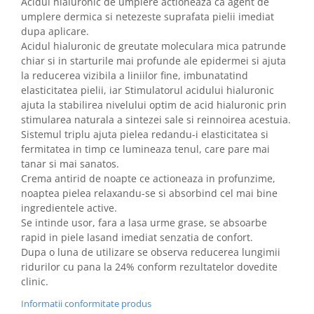
Acidul hialuronic de umplere actioneaza ca agent de
umplere dermica si netezeste suprafata pielii imediat
dupa aplicare.
Acidul hialuronic de greutate moleculara mica patrunde
chiar si in starturile mai profunde ale epidermei si ajuta
la reducerea vizibila a liniilor fine, imbunatatind
elasticitatea pielii, iar Stimulatorul acidului hialuronic
ajuta la stabilirea nivelului optim de acid hialuronic prin
stimularea naturala a sintezei sale si reinnoirea acestuia.
Sistemul triplu ajuta pielea redandu-i elasticitatea si
fermitatea in timp ce lumineaza tenul, care pare mai
tanar si mai sanatos.
Crema antirid de noapte ce actioneaza in profunzime,
noaptea pielea relaxandu-se si absorbind cel mai bine
ingredientele active.
Se intinde usor, fara a lasa urme grase, se absoarbe
rapid in piele lasand imediat senzatia de confort.
Dupa o luna de utilizare se observa reducerea lungimii
ridurilor cu pana la 24% conform rezultatelor dovedite
clinic.
Informatii conformitate produs