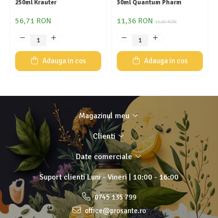
250ml Krauter
30ml Quantum Pharm
56,71 RON
11,36 RON
11,80 RON
Adauga in cos
Adauga in cos
Magazinul meu
Clienti
Date comerciale
Suport clienti
Luni - Vineri | 10:00 - 16:00
0745 135 799
office@prosante.ro