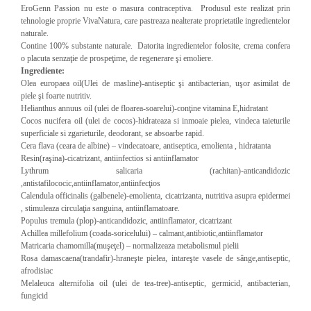
EroGenn Passion nu este o masura contraceptiva.
Produsul este realizat prin
tehnologie proprie VivaNatura, care pastreaza nealterate proprietatile ingredientelor
naturale.
Contine 100% substante naturale.
Datorita ingredientelor folosite, crema confera
o placuta senzaţie de prospeţime, de regenerare şi emoliere.
Ingrediente:
Olea europaea oil(Ulei de masline)-antiseptic şi antibacterian, uşor asimilat de
piele şi foarte nutritiv.
Helianthus annuus oil (ulei de floarea-soarelui)-conţine vitamina E,hidratant
Cocos nucifera oil (ulei de cocos)-hidrateaza si inmoaie pielea, vindeca taieturile
superficiale si zgarieturile, deodorant, se absoarbe rapid.
Cera flava (ceara de albine) – vindecatoare, antiseptica, emolienta , hidratanta
Resin(raşina)-cicatrizant, antiinfectios si antiinflamator
Lythrum salicaria (rachitan)-anticandidozic
,antistafilococic,antiinflamator,antiinfecţios
Calendula officinalis (galbenele)-emolienta, cicatrizanta, nutritiva asupra epidermei
, stimuleaza circulaţia sanguina, antiinflamatoare.
Populus tremula (plop)-anticandidozic, antiinflamator, cicatrizant
Achillea millefolium (coada-soricelului) – calmant,antibiotic,antiinflamator
Matricaria chamomilla(muşeţel) – normalizeaza metabolismul pielii
Rosa damascaena(trandafir)-hraneşte pielea, intareşte vasele de sânge,antiseptic,
afrodisiac
Melaleuca alternifolia oil (ulei de tea-tree)-antiseptic, germicid, antibacterian,
fungicid