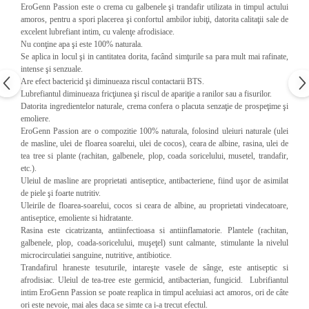
EroGenn Passion este o crema cu galbenele şi trandafir utilizata in timpul actului
amoros, pentru a spori placerea şi confortul ambilor iubiţi, datorita calitaţii sale de
excelent lubrefiant intim, cu valenţe afrodisiace.
Nu conţine apa şi este 100% naturala.
Se aplica in locul şi in cantitatea dorita, facând simţurile sa para mult mai rafinate,
intense şi senzuale.
Are efect bactericid şi diminueaza riscul contactarii BTS.
Lubrefiantul diminueaza fricţiunea şi riscul de apariţie a ranilor sau a fisurilor.
Datorita ingredientelor naturale, crema confera o placuta senzaţie de prospeţime şi
emoliere.
EroGenn Passion are o compozitie 100% naturala, folosind uleiuri naturale (ulei
de masline, ulei de floarea soarelui, ulei de cocos), ceara de albine, rasina, ulei de
tea tree si plante (rachitan, galbenele, plop, coada soricelului, musetel, trandafir,
etc.).
Uleiul de masline are proprietati antiseptice, antibacteriene, fiind uşor de asimilat
de piele şi foarte nutritiv.
Uleirile de floarea-soarelui, cocos si ceara de albine, au proprietati vindecatoare,
antiseptice, emoliente si hidratante.
Rasina este cicatrizanta, antiinfectioasa si antiinflamatorie. Plantele (rachitan,
galbenele, plop, coada-soricelului, muşeţel) sunt calmante, stimulante la nivelul
microcirculatiei sanguine, nutritive, antibiotice.
Trandafirul hraneste tesuturile, intareşte vasele de sânge, este antiseptic si
afrodisiac. Uleiul de tea-tree este germicid, antibacterian, fungicid.
Lubrifiantul
intim EroGenn Passion se poate reaplica in timpul aceluiasi act amoros, ori de câte
ori este nevoie, mai ales daca se simte ca i-a trecut efectul.