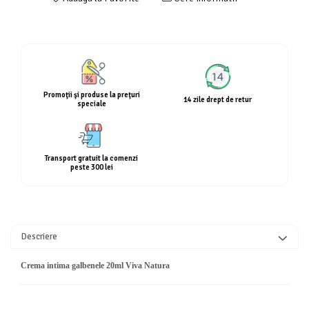
Calciu
Magneziu
Fier
Multiminerale
Multivitamine
Promoţii şi produse la preţuri
14 zile drept de retur
speciale
Transport gratuit la comenzi
peste 300 lei
Descriere
Crema intima galbenele 20ml Viva Natura