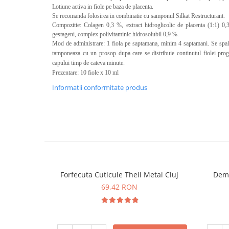
Calciu
Lotiune activa in fiole pe baza de placenta.
Se recomanda folosirea in combinatie cu samponul Silkat Restructurant.
Magneziu
Compozitie: Colagen 0,3 %, extract hidroglicolic de placenta (1:1) 0,3
Fier
gestageni, complex polivitaminic hidrosolubil 0,9 %.
Mod de administrare: 1 fiola pe saptamana, minim 4 saptamani. Se spala 
Multiminerale
tamponeaza cu un prosop dupa care se distribuie continutul fiolei prog
Multivitamine
capului timp de cateva minute.
Prezentare: 10 fiole x 10 ml
Informatii conformitate produs
Forfecuta Cuticule Theil Metal Cluj
Dema
69,42 RON