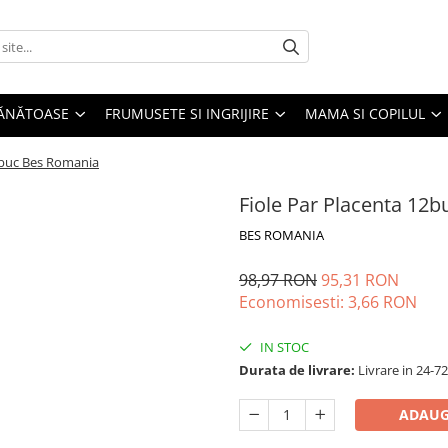
SĂNĂTOASE
FRUMUSETE SI INGRIJIRE
MAMA SI COPILUL
2buc Bes Romania
Fiole Par Placenta 12
BES ROMANIA
98,97 RON
95,31 RON
Economisesti:
3,66
RON
IN STOC
Durata de livrare:
Livrare in 24-7
ADAUG