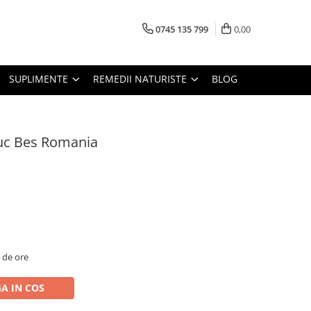
0745 135 799
0,00
SUPLIMENTE
REMEDII NATURISTE
BLOG
buc Bes Romania
2 de ore
A IN COS