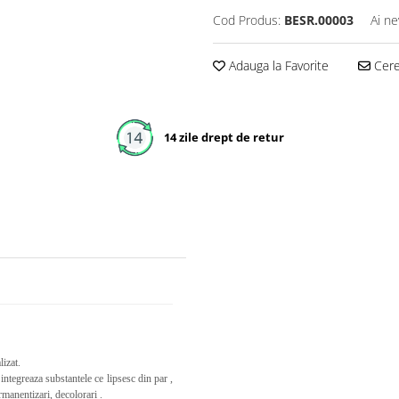
Cod Produs:
BESR.00003
Ai ne
Adauga la Favorite
Cere 
14 zile drept de retur
lizat.
integreaza substantele ce lipsesc din par ,
rmanentizari, decolorari .