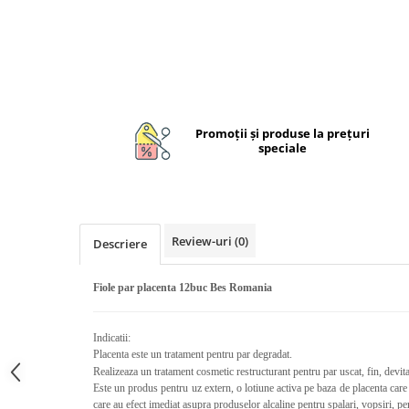
Unguente naturale
Îngrijire Păr
Neuro
Articulații și Mușchi
Balsam si masca de par
Depresie, Anxietate
Zona Intimă
Tratamente par
Memorie, Concentrare
Hemoroizi si Fisuri Anale
Vopsea de par naturala
Stres, Somn
Varice și Picioare Grele
Șampoane
Nutritie pentru Sportivi
Promoţii şi produse la preţuri
Cosmetice pentru Barbati
Potenta, Prostata
speciale
Igiena Personală
Probleme Cardio-Vasculare,
Igiena Orală
Colesterol
Deodorante Naturale
Omega 3
Geluri de Dus
Review-uri
(0)
Descriere
Coenzima Q10
Igiena Intimă
Slabire, Frumusete
Sapunuri naturale
Fiole par placenta 12buc Bes Romania
Vitamine si minerale
Protectie solara
Energie, Oboseala
Cosmetice Naturale si Bio
Indicatii:
Vitamine B
Placenta
este un tratament pentru par degradat.
Realizeaza un tratament cosmetic restructurant pentru par uscat, fin, devita
Vitamina C
Este un produs pentru uz extern, o lotiune activa pe baza de placenta care 
Vitamina D
care au efect imediat asupra produselor alcaline pentru spalari, vopsiri, pe