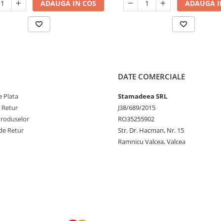
ADAUGA IN COS
ADAUGA I
DATE COMERCIALE
 Plata
Stamadeea SRL
e Retur
J38/689/2015
Produselor
RO35255902
de Retur
Str. Dr. Hacman, Nr. 15
Ramnicu Valcea, Valcea