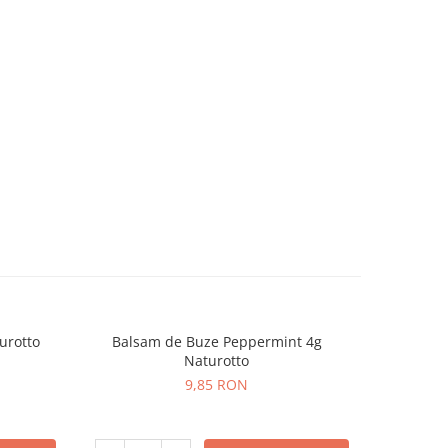
urotto
Balsam de Buze Peppermint 4g
Crema
Naturotto
9,85 RON