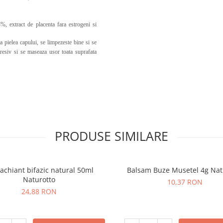
%, extract de placenta fara estrogeni si
pielea capului, se limpezeste bine si se
resiv si se maseaza usor toata suprafata
PRODUSE SIMILARE
chiant bifazic natural 50ml
Balsam Buze Musetel 4g Nat
Naturotto
10,37 RON
24,88 RON