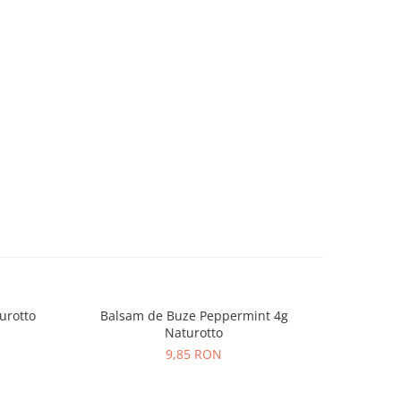
urotto
Balsam de Buze Peppermint 4g
Crema
Naturotto
9,85 RON