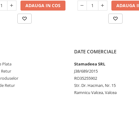
ADAUGA IN COS
ADAUGA I
DATE COMERCIALE
 Plata
Stamadeea SRL
e Retur
J38/689/2015
Produselor
RO35255902
de Retur
Str. Dr. Hacman, Nr. 15
Ramnicu Valcea, Valcea