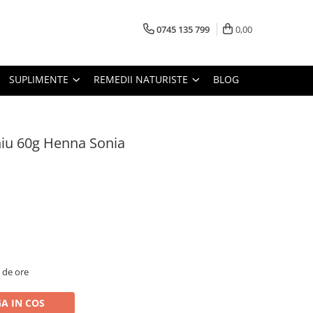
0745 135 799
0,00
SUPLIMENTE
REMEDII NATURISTE
BLOG
iu 60g Henna Sonia
2 de ore
A IN COS