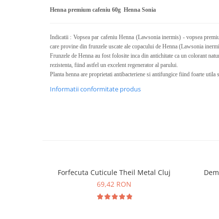
Calciu
Henna premium cafeniu 60g Henna Sonia
Magneziu
Fier
Indicatii : Vopsea par cafeniu Henna (Lawsonia inermis) - vopsea premi
Multiminerale
care provine din frunzele uscate ale copacului de Henna (Lawsonia inermi
Frunzele de Henna au fost folosite inca din antichitate ca un colorant natur
Multivitamine
rezistenta, fiind astfel un excelent regenerator al parului.
Planta henna are proprietati antibacteriene si antifungice fiind foarte utila 
Informatii conformitate produs
Forfecuta Cuticule Theil Metal Cluj
Dema
69,42 RON