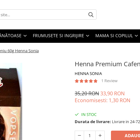
SĂNĂTOASE
FRUMUSETE SI INGRIJIRE
MAMA SI COPILUL
niu 60g Henna Sonia
Henna Premium Cafen
HENNA SONIA
1 Review
35,20 RON
33,90 RON
Economisesti:
1,30
RON
IN STOC
Durata de livrare:
Livrare in 24-7
ADAUG