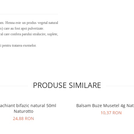
um. Henna este un produs vegetal natural
s) care au fost apoi pulverizate.
al care confera parului stralucire, suplete,
si pentru tratarea exemelor.
PRODUSE SIMILARE
chiant bifazic natural 50ml
Balsam Buze Musetel 4g Nat
Naturotto
10,37 RON
24,88 RON