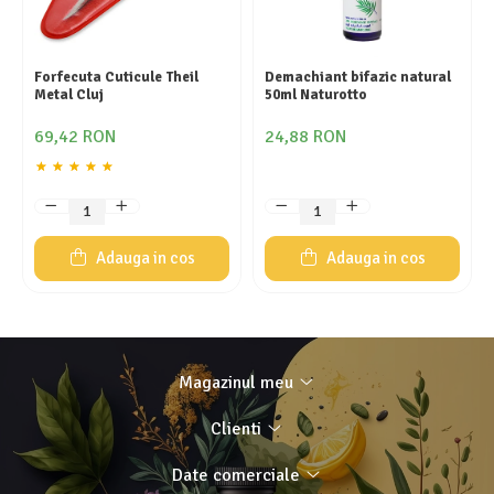
Forfecuta Cuticule Theil
Demachiant bifazic natural
Metal Cluj
50ml Naturotto
69,42 RON
24,88 RON
Adauga in cos
Adauga in cos
Magazinul meu
Clienti
Date comerciale