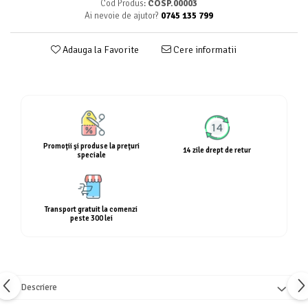
Cod Produs:
COSP.00003
Calciu
Ai nevoie de ajutor?
0745 135 799
Magneziu
Fier
Adauga la Favorite
Cere informatii
Multiminerale
Multivitamine
Promoţii şi produse la preţuri
14 zile drept de retur
speciale
Transport gratuit la comenzi
peste 300 lei
Descriere