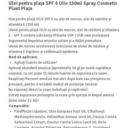
Ulei pentru plaja SPF 6 Oliv 150ml Spray Cosmetic
Plant Plaja
Ulei pentru plajă OLIV SPF 6 cu ulei de morcov, ulei de măsline şi
vitamina E (150 ml)
Uleiul pentru plajă OLIV cu ulei de morcov, ulei de măsline şi vitamina
E - SPF 6 conţine substanţe filtrante UVA / UVB care protejează
tegumentul împotriva arsurilor solare şi a ridării premature.
Uleiul de morcov accelerează bronzarea iar uleiul de măsline şi
vitamina E îngrijesc şi catifelează epiderma.
Mod de aplicare:
Agitaţi înainte de utilizare!
Aplicaţi abundent emulsia (aproximativ 36 g) pe toată suprafaţa
corpului, cu cel puţin 15 minute înainte de expunerea la soare.
Reaplicaţi frecvent emulsia mai ales după baie sau ştergerea cu
prosopul, pentru a restabili nivelul de protecţie necesar.
Nu expuneţi direct la soare bebeluşii şi copiii mici!
Evitaţi expunerea prelungită la soare şi în special în timpul amiezii
(între orele 11-16)!
Compozitie:
Paraffinum Liquidum, Olea Europaea Fruit Oil, Ethylhexyl
Methoxycinnamate, Helianthus Annuus seed oil, Daucus Carota
Sativa Root Extract, Daucus Carota Sativa Seed Oil, Beta-
Carotene, Ascorbyl Palmitate, Benzophenone-3, Tocopheryl