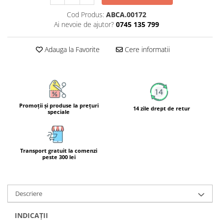
Calciu
Cod Produs:
ABCA.00172
Magneziu
Ai nevoie de ajutor?
0745 135 799
Fier
Multiminerale
Adauga la Favorite
Cere informatii
Multivitamine
Promoţii şi produse la preţuri
14 zile drept de retur
speciale
Transport gratuit la comenzi
peste 300 lei
Descriere
INDICAȚII