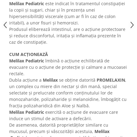
Melilax Pediatric
este indicat în tratamentul constipației
la copii și sugari, chiar și în prezența unei
hipersensibilități viscerale (cum ar fi în caz de colon
iritabil), a unor fisuri și hemoroizi.
Produsul eliberează intestinul, are o acțiune protectoare
și reduce disconfortul, iritația și inflamația prezente în
caz de constipație.
CUM ACȚIONEAZĂ
Melilax Pediatric
îmbină o acțiune echilibrată de
evacuare cu o acțiune de protecție și calmare a mucoasei
rectale.
Dubla acțiune a
Melilax
se obține datorită
PROMELAXIN
,
un complex cu miere din nectar și din mană, special
selectate și prelucrate conform conținutului lor de
monozaharide, polizaharide și melanoidine, îmbogățit cu
fracția polizaharidică din Aloe și Nalbă.
Melilax Pediatric
exercită o acțiune de evacuare care
induce un stimul de activare a defecării.
De asemenea, datorită proprietăților similare cu
mucusul, precum și vâscozității acestuia,
Melilax