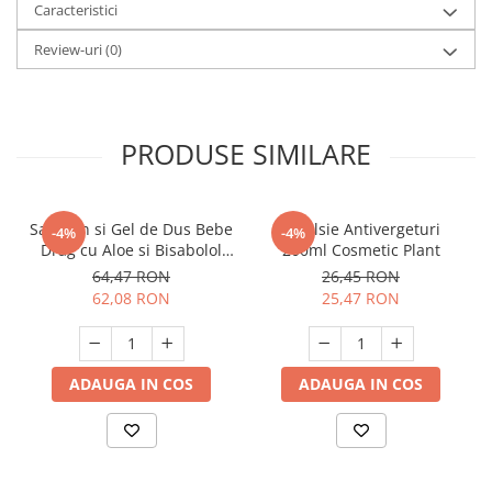
Caracteristici
Review-uri
(0)
PRODUSE SIMILARE
Sampon si Gel de Dus Bebe
Emulsie Antivergeturi
-4%
-4%
Drag cu Aloe si Bisabolol
200ml Cosmetic Plant
500ml
64,47 RON
26,45 RON
62,08 RON
25,47 RON
ADAUGA IN COS
ADAUGA IN COS