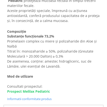
Pediatric
protejează mucoasa rectală în timpul trecerii
materiilor fecale.
Aceste proprietăți speciale, împreună cu acțiunea
antioxidantă, conferă produsului capacitatea de a proteja
și, în consecință, de a calma mucoasa.
Compoziție
Substanțe funcționale 73,2%
Promelaxin complex cu miere și polizaharide din Aloe și
Nalbă
Titrat în: monozaharide ≥ 50%, polizaharide (Greutate
Moleculară > 20.000 Dalton) ≥ 0,3%
De asemenea, conține: amestec hidrogliceric, suc de
Lămâie, ulei esențial de Lavandă.
Mod de utlizare
Consultati prospectul:
Prospect Melilax Pediatric
Informatii conformitate produs