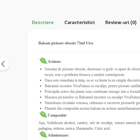
Calciu
Magneziu
Fier
Descriere
Caracteristici
Review-uri
(0)
Multiminerale
Multivitamine
Balsam picioare obosite 75ml Viva
Actiune:
Senzatia de picioare obosite, dureroase si grele ce apare de obicei 
tocuri, este o problema fireasca a omului contemporan.
Daca este remediata la timp, ea se va limita la un simplu disconfor
Balsamul racoritor VivaNatura cu eucalipt, pentru picioare umflat
Principiile active din plante sunt combinate sinergic intr-o formul
Masarea picioarelor cu Balsamul racoritor cu eucalipt VivaNatura r
Stimuleaza circulatia venoasa, calmeaza si racoreste picioarele gre
Plantele din compozitia acestui balsam au actiune antiinflamatoare,
Compozitie:
Apa, Aethilicum alcohol, camfor, ulei de eucalipt, extract natural d
patlagina, iederea, arnica, Hamamelis, Citric acid.
Administare: