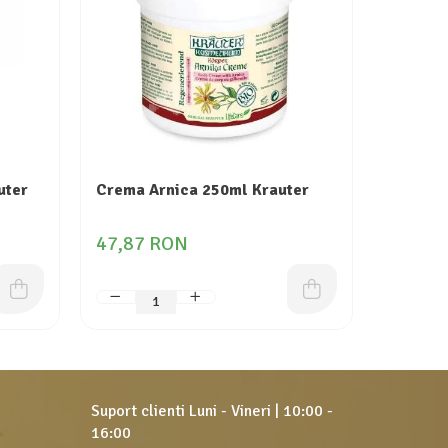
uter
Crema Arnica 250ml Krauter
Crema P
Botanis
47,87 RON
29,04
Suport clienti
Luni - Vineri | 10:00 -
16:00