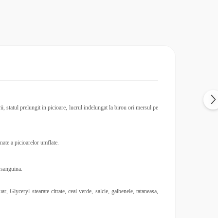
i, statul prelungit in picioare, lucrul indelungat la birou ori mersul pe
nate a picioarelor umflate.
a sanguina.
 Glyceryl stearate citrate, ceai verde, salcie, galbenele, tataneasa,