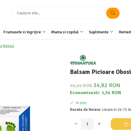
Frumusete si ingrijire
Mama si copilul
Suplimente
Remedi
va Natura
Balsam Picioare Obosi
34,82 RON
36,16 RON
Economisesti:
1,34
RON
In stoc
Durata de livrare:
Livrare in 24-72 d