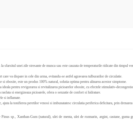
la sfarsitul unei zile stresante de munca sau este cauzata de temperaturile ridicate din timpul veri
t care va dispare in cele din urma, evitandu-se astfel agravarea tulburarilor de circulatie.
e si obosite, este un produs 100% natural, solutia optima pentru alinarea acestor simptome.
a ideala pentru revigorarea si revitalizarea picioarelor obosite, cu efectele stimulativ-decongestio
asfata si energizeaza picioarele, ofera o senzatie de confort si hidratare.
le si inflamate.
 ajuta la tonifierea peretilor venosi si imbunatatesc circulatia periferica deficitara, prin drenare
e Pinus sp., Xanthan-Gum (natural), ulei de menta, ulei de rozmarin, argint, castane, guma guar,