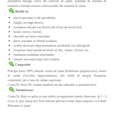
principiilor biologic active din extractul de spânz, potențată de acțiunea de
susținere a funcției venoase a flavonoizilor din extractul de castan.
Benefic in:
dureri musculare si ale articulatiilor,
mialgii, nevralgii diverse,
reumatism articular sau diverse alte forme ale acestei boli,
luxatii, entorse, fracturi,
oboseala sau dureri musculare,
dureri articulare cu diferite localizari,
sechele dureroase dupa traumatisme accidentale sau chirurgicale,
recuperare dupa operatii de hernie de disc, menisc, fracturi, etc.,
mentinerea mobilitatii articulatiilor,
relaxare musculara dupa efort sustinut.
Compozitie:
Principii active 100% naturale: extract de spanz (Helleborus purpurascens), extract
de castan (Aesculus hippocastanum), ulei volatil de ienupar (Juniperus
communis), intr-o baza de calitate superioara.
Crema Dr. Boici NU contine parabeni sau alte substante cu potential nociv.
Administrare:
Crema Dr. Boici se aplica in strat subtire pe tegumentul zonelor dureroase, de 2 - 3
ori pe zi, prin masaj usor. Este indicata aplicarea cremei dupa compresa cu Solutie
Relaxanta cu spanz.