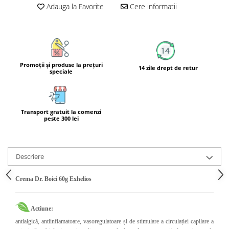
Adauga la Favorite
Cere informatii
Calciu
Magneziu
Fier
Multiminerale
Multivitamine
Promoţii şi produse la preţuri
14 zile drept de retur
speciale
Transport gratuit la comenzi
peste 300 lei
Descriere
Crema Dr. Boici 60g Exhelios
Actiune:
antialgică, antiinflamatoare, vasoregulatoare și de stimulare a circulației capilare a