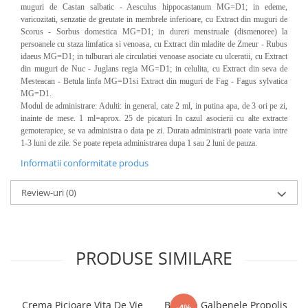
muguri de Castan salbatic - Aesculus hippocastanum MG=D1; in edeme,
varicozitati, senzatie de greutate in membrele inferioare, cu Extract din muguri de
Scorus - Sorbus domestica MG=D1; in dureri menstruale (dismenoree) la
persoanele cu staza limfatica si venoasa, cu Extract din mladite de Zmeur - Rubus
idaeus MG=D1; in tulburari ale circulatiei venoase asociate cu ulceratii, cu Extract
din muguri de Nuc - Juglans regia MG=D1; in celulita, cu Extract din seva de
Mesteacan - Betula linfa MG=D1si Extract din muguri de Fag - Fagus sylvatica
MG=D1.
Modul de administrare: Adulti: in general, cate 2 ml, in putina apa, de 3 ori pe zi,
inainte de mese. 1 ml=aprox. 25 de picaturi In cazul asocierii cu alte extracte
gemoterapice, se va administra o data pe zi. Durata administrarii poate varia intre
1-3 luni de zile. Se poate repeta administrarea dupa 1 sau 2 luni de pauza.
Informatii conformitate produs
Review-uri
(0)
PRODUSE SIMILARE
Crema Picioare Vita De Vie
Balsam Galbenele Propolis
-4%