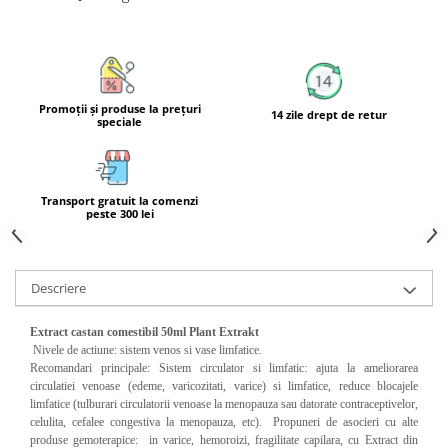
Calciu
Magneziu
Fier
Multiminerale
Promoţii şi produse la preţuri
14 zile drept de retur
Multivitamine
speciale
Transport gratuit la comenzi
peste 300 lei
Descriere
Extract castan comestibil 50ml Plant Extrakt
Nivele de actiune: sistem venos si vase limfatice.
Recomandari principale: Sistem circulator si limfatic: ajuta la ameliorarea
circulatiei venoase (edeme, varicozitati, varice) si limfatice, reduce blocajele
limfatice (tulburari circulatorii venoase la menopauza sau datorate contraceptivelor,
celulita, cefalee congestiva la menopauza, etc).
Propuneri de asocieri cu alte
produse gemoterapice:
in varice, hemoroizi, fragilitate capilara, cu Extract din