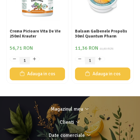
Crema Picioare Vita De Vie
Balsam Galbenele Propolis
250ml Krauter
30ml Quantum Pharm
56,71 RON
11,36 RON
11,80 RON
Adauga in cos
Adauga in cos
Magazinul meu
Clienti
Date comerciale