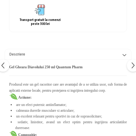
Calciu
Magneziu
Fier
Transport gratuit la comenzi
peste 300 lei
Multiminerale
Multivitamine
Descriere
Gel Gheara Diavolului 250 ml Quantum Pharm
Produsul este un gel racoritor care are avantajul de a se utiliza usor, sub forma de
aplicatii externe locale, pentru protejarea si ingrijirea intregului corp.
Actiune:
are un efect puternic antiinflamator;
calmeaza durerile musculare si articulare;
un excelent relaxant pentru sportivi in caz de suprasolicitare;
sedativ, linistitor, avand un efect optim pentru ingrijirea articulatiilor
dureroase.
Compozitie: