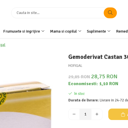
Frumusete si ingrijire
Mama si copilul
Suplimente
Remedi
igal
Gemoderivat Castan 3
HOFIGAL
28,75 RON
29,85 RON
Economisesti:
1,10
RON
In stoc
Durata de livrare:
Livrare in 24-72 d