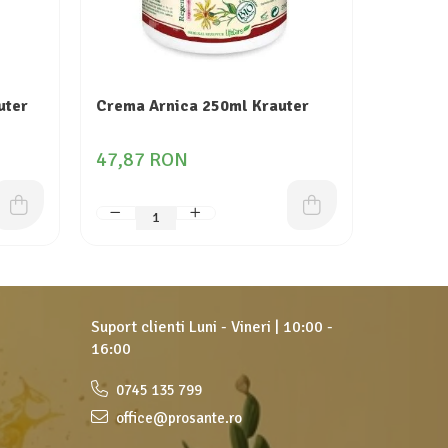
uter
Crema Arnica 250ml Krauter
Crema P
Botanis
47,87 RON
29,04
Suport clienti
Luni - Vineri | 10:00 -
16:00
0745 135 799
office@prosante.ro