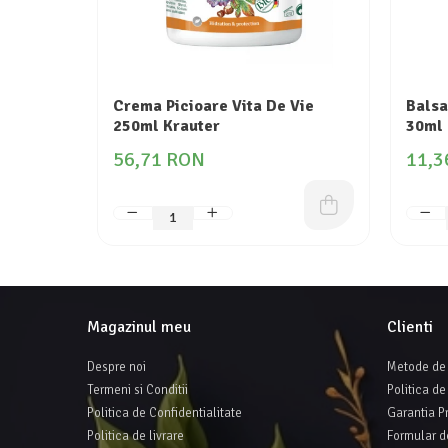
Crema Picioare Vita De Vie
Balsa
250ml Krauter
30ml
56,71 RON
11,3
Magazinul meu
Clienti
Despre noi
Metode de 
Termeni si Conditii
Politica de
Politica de Confidentialitate
Garantia P
Politica de livrare
Formular d