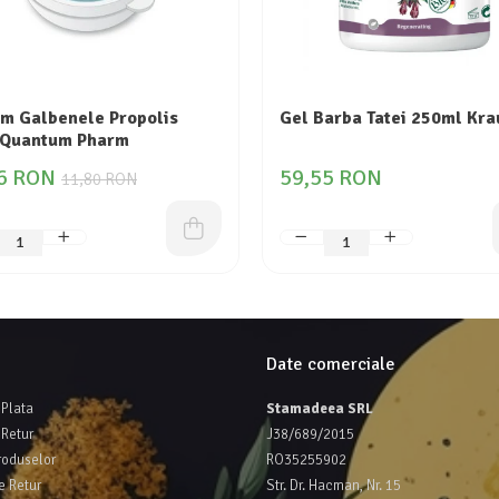
m Galbenele Propolis
Gel Barba Tatei 250ml Kra
 Quantum Pharm
6 RON
59,55 RON
11,80 RON
Date comerciale
Plata
Stamadeea SRL
 Retur
J38/689/2015
roduselor
RO35255902
e Retur
Str. Dr. Hacman, Nr. 15