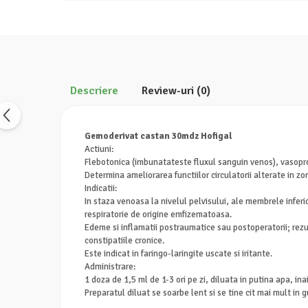
Calciu
Magneziu
Fier
Multiminerale
Multivitamine
Descriere
Review-uri
(0)
Gemoderivat castan 30mdz Hofigal
Actiuni:
Flebotonica (imbunatateste fluxul sanguin venos), vasopr
Determina ameliorarea functiilor circulatorii alterate in z
Indicatii:
In staza venoasa la nivelul pelvisului, ale membrele inferi
respiratorie de origine emfizematoasa.
Edeme si inflamatii postraumatice sau postoperatorii; rezul
constipatiile cronice.
Este indicat in faringo-laringite uscate si iritante.
Administrare:
1 doza de 1,5 ml de 1-3 ori pe zi, diluata in putina apa, in
Preparatul diluat se soarbe lent si se tine cit mai mult in