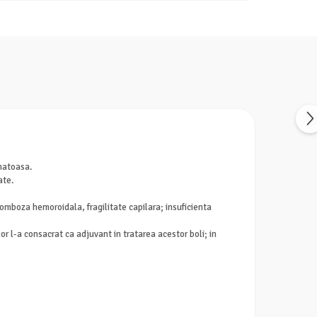
matoasa.
ate.
romboza hemoroidala, fragilitate capilara; insuficienta
or l-a consacrat ca adjuvant in tratarea acestor boli; in