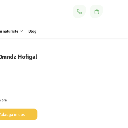
i naturiste
Blog
0mndz Hofigal
e ore
Adauga in cos