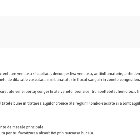
otectoare venoasa si capilara, decongestiva venoasa, antiinflamatorie, antiede
onele de dilatatie vasculara si imbunatateste fluxul sanguin in zonele congestion
oare, ale venei porta; congestii ale venelor bronsice, tromboflebite, hemoroizi, t
tatele bune in tratarea algiilor cronice ale regiunii lombo-sacrate si a lombalgiil
ainte de mesele principale.
 gura pentru favorizarea absorbtiei prin mucoasa bucala.