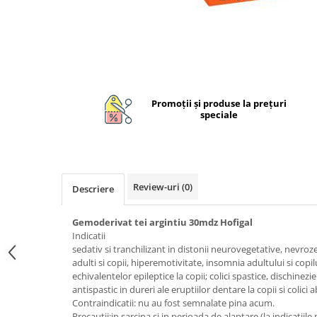
Unguente naturale
Îngrijire Păr
Neuro
Articulații și Mușchi
Balsam si masca de par
Depresie, Anxietate
Zona Intimă
Tratamente par
Memorie, Concentrare
Hemoroizi si Fisuri Anale
Distribuie
Vopsea de par naturala
Stres, Somn
pe
Varice și Picioare Grele
Șampoane
Facebook
Nutritie pentru Sportivi
Promoţii şi produse la preţuri
Cosmetice pentru Barbati
Potenta, Prostata
speciale
Igiena Personală
Probleme Cardio-Vasculare,
Igiena Orală
Colesterol
Deodorante Naturale
Omega 3
Geluri de Dus
Review-uri
(0)
Descriere
Coenzima Q10
Igiena Intimă
Slabire, Frumusete
Sapunuri naturale
Gemoderivat tei argintiu 30mdz Hofigal
Vitamine si minerale
Indicatii
Protectie solara
sedativ si tranchilizant in distonii neurovegetative, nevroze
Energie, Oboseala
Cosmetice Naturale si Bio
adulti si copii, hiperemotivitate, insomnia adultului si copi
Vitamine B
echivalentelor epileptice la copii; colici spastice, dischinezie b
antispastic in dureri ale eruptiilor dentare la copii si colic
Vitamina C
Contraindicatii: nu au fost semnalate pina acum.
Vitamina D
Precautii:in sarcina si in perioada de alaptare (la indicatiile