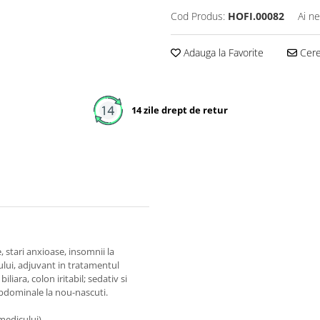
Cod Produs:
HOFI.00082
Ai ne
Adauga la Favorite
Cere 
14 zile drept de retur
, stari anxioase, insomnii la
lului, adjuvant in tratamentul
iliara, colon iritabil; sedativ si
i abdominale la nou-nascuti.
 medicului).