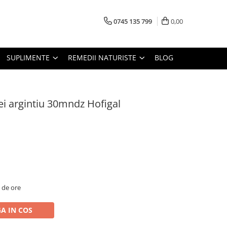
0745 135 799
0,00
SUPLIMENTE
REMEDII NATURISTE
BLOG
i argintiu 30mndz Hofigal
2 de ore
A IN COS