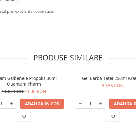
etal prin excelenta), coleretica,
PRODUSE SIMILARE
am Galbenele Propolis 30ml
Gel Barba Tatei 250ml Kra
Quantum Pharm
59,55 RON
11,80 RON
11,36 RON
ADAUGA IN COS
ADAUGA I