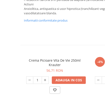
Calciu
Actiuni
Anxiolitica, antispastica si usor hipnotica (tranchilizant veg
Magneziu
vasodilatatoare blanda.
Fier
Informatii conformitate produs
Multiminerale
Multivitamine
Crema Picioare Vita De Vie 250ml
Bals
-4%
Krauter
56,71 RON
ADAUGA IN COS