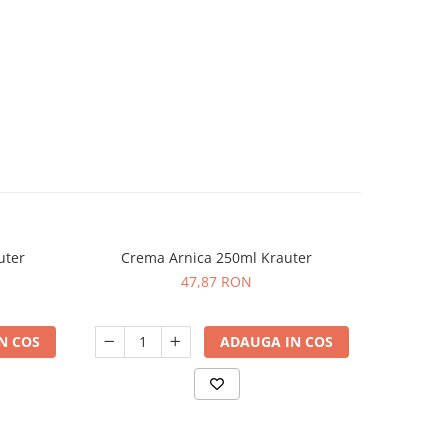
uter
Crema Arnica 250ml Krauter
Crema Pi
47,87 RON
N COS
ADAUGA IN COS