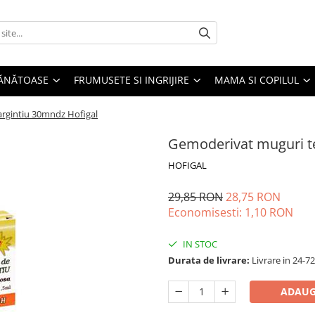
SĂNĂTOASE
FRUMUSETE SI INGRIJIRE
MAMA SI COPILUL
argintiu 30mndz Hofigal
Gemoderivat muguri te
HOFIGAL
29,85 RON
28,75 RON
Economisesti:
1,10
RON
IN STOC
Durata de livrare:
Livrare in 24-7
ADAUG