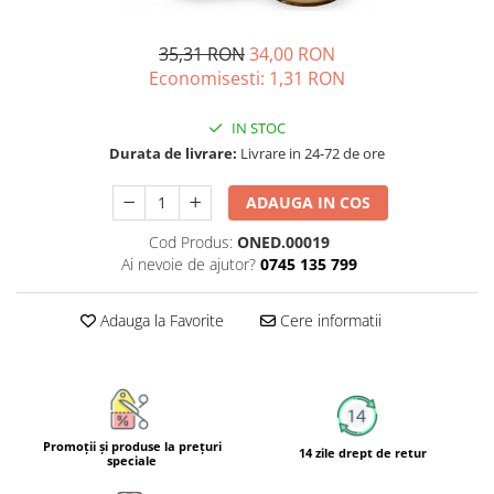
Unguente naturale
Îngrijire Păr
Neuro
Articulații și Mușchi
Balsam si masca de par
35,31 RON
34,00 RON
Depresie, Anxietate
Zona Intimă
Economisesti:
1,31
RON
Tratamente par
Memorie, Concentrare
Hemoroizi si Fisuri Anale
Vopsea de par naturala
Stres, Somn
Varice și Picioare Grele
IN STOC
Șampoane
Nutritie pentru Sportivi
Durata de livrare:
Livrare in 24-72 de ore
Cosmetice pentru Barbati
Potenta, Prostata
Igiena Personală
ADAUGA IN COS
Probleme Cardio-Vasculare,
Igiena Orală
Colesterol
Cod Produs:
ONED.00019
Deodorante Naturale
Ai nevoie de ajutor?
0745 135 799
Omega 3
Geluri de Dus
Coenzima Q10
Igiena Intimă
Adauga la Favorite
Cere informatii
Slabire, Frumusete
Sapunuri naturale
Vitamine si minerale
Protectie solara
Energie, Oboseala
Cosmetice Naturale si Bio
Vitamine B
Promoţii şi produse la preţuri
Vitamina C
14 zile drept de retur
speciale
Vitamina D