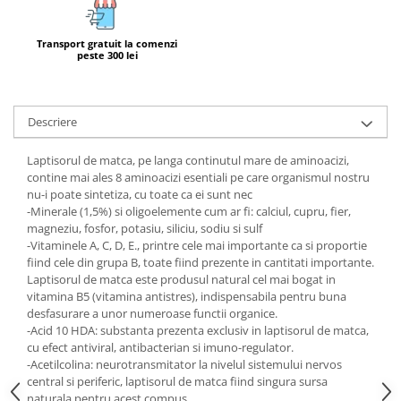
Calciu
Magneziu
Transport gratuit la comenzi
peste 300 lei
Fier
Multiminerale
Multivitamine
Descriere
Laptisorul de matca, pe langa continutul mare de aminoacizi,
contine mai ales 8 aminoacizi esentiali pe care organismul nostru
nu-i poate sintetiza, cu toate ca ei sunt nec
-Minerale (1,5%) si oligoelemente cum ar fi: calciul, cupru, fier,
magneziu, fosfor, potasiu, siliciu, sodiu si sulf
-Vitaminele A, C, D, E., printre cele mai importante ca si proportie
fiind cele din grupa B, toate fiind prezente in cantitati importante.
Laptisorul de matca este produsul natural cel mai bogat in
vitamina B5 (vitamina antistres), indispensabila pentru buna
desfasurare a unor numeroase functii organice.
-Acid 10 HDA: substanta prezenta exclusiv in laptisorul de matca,
cu efect antiviral, antibacterian si imuno-regulator.
-Acetilcolina: neurotransmitator la nivelul sistemului nervos
central si periferic, laptisorul de matca fiind singura sursa
naturala pentru acest compus.