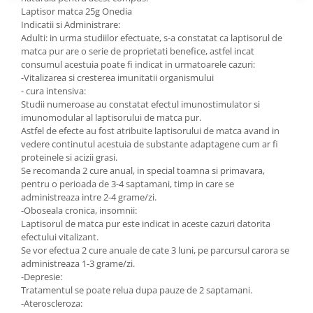
Laptisor matca 25g Onedia
Indicatii si Administrare:
Adulti: in urma studiilor efectuate, s-a constatat ca laptisorul de
matca pur are o serie de proprietati benefice, astfel incat
consumul acestuia poate fi indicat in urmatoarele cazuri:
-Vitalizarea si cresterea imunitatii organismului
- cura intensiva:
Studii numeroase au constatat efectul imunostimulator si
imunomodular al laptisorului de matca pur.
Astfel de efecte au fost atribuite laptisorului de matca avand in
vedere continutul acestuia de substante adaptagene cum ar fi
proteinele si acizii grasi.
Se recomanda 2 cure anual, in special toamna si primavara,
pentru o perioada de 3-4 saptamani, timp in care se
administreaza intre 2-4 grame/zi.
-Oboseala cronica, insomnii:
Laptisorul de matca pur este indicat in aceste cazuri datorita
efectului vitalizant.
Se vor efectua 2 cure anuale de cate 3 luni, pe parcursul carora se
administreaza 1-3 grame/zi.
-Depresie:
Tratamentul se poate relua dupa pauze de 2 saptamani.
-Ateroscleroza: