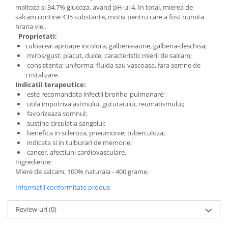
maltoza si 34,7% glucoza, avand pH-ul 4. In total, mierea de
salcam contine 435 substante, motiv pentru care a fost numita
hrana vie..
Proprietati:
culoarea: aproape incolora, galbena-aurie, galbena-deschisa;
miros/gust: placut, dulce, caracteristic mierii de salcam;
consistenta: uniforma; fluida sau vascoasa, fara semne de
cristalizare.
Indicatii terapeutice:
este recomandata infectii bronho-pulmonare;
utila impotriva astmului, guturaiului, reumatismului;
favorizeaza somnul;
sustine circulatia sangelui;
benefica in scleroza, pneumonie, tuberculoza;
indicata si in tulburari de memorie;
cancer, afectiuni cardiovasculare.
Ingrediente:
Miere de salcam, 100% naturala - 400 grame.
Informatii conformitate produs
Review-uri
(0)