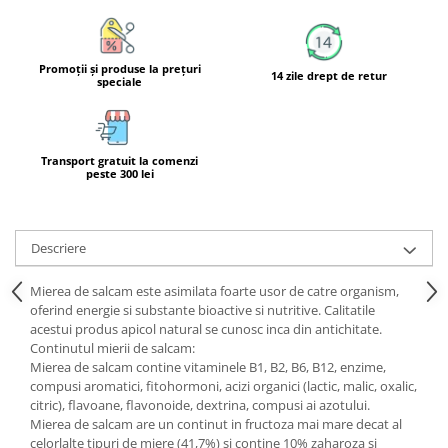
Calciu
Magneziu
Fier
Promoţii şi produse la preţuri
14 zile drept de retur
speciale
Multiminerale
Multivitamine
Transport gratuit la comenzi
peste 300 lei
Descriere
Mierea de salcam este asimilata foarte usor de catre organism,
oferind energie si substante bioactive si nutritive. Calitatile
acestui produs apicol natural se cunosc inca din antichitate.
Continutul mierii de salcam:
Mierea de salcam contine vitaminele B1, B2, B6, B12, enzime,
compusi aromatici, fitohormoni, acizi organici (lactic, malic, oxalic,
citric), flavoane, flavonoide, dextrina, compusi ai azotului.
Mierea de salcam are un continut in fructoza mai mare decat al
celorlalte tipuri de miere (41,7%) si contine 10% zaharoza si