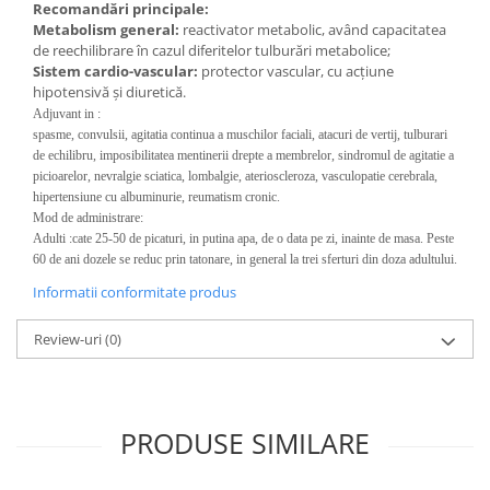
Recomandări principale:
Metabolism general:
reactivator metabolic, având capacitatea
de reechilibrare în cazul diferitelor tulburări metabolice;
Sistem cardio-vascular:
protector vascular, cu acţiune
hipotensivă şi diuretică.
Adjuvant in :
spasme, convulsii, agitatia continua a muschilor faciali, atacuri de vertij, tulburari
de echilibru, imposibilitatea mentinerii drepte a membrelor, sindromul de agitatie a
picioarelor, nevralgie sciatica, lombalgie, aterioscleroza, vasculopatie cerebrala,
hipertensiune cu albuminurie, reumatism cronic.
Mod de administrare:
Adulti :
cate 25-50 de picaturi, in putina apa, de o data pe zi, inainte de masa. Peste
60 de ani dozele se reduc prin tatonare, in general la trei sferturi din doza adultului.
Informatii conformitate produs
Review-uri
(0)
PRODUSE SIMILARE