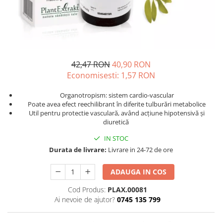
Unguente naturale
Îngrijire Păr
Neuro
Articulații și Mușchi
Balsam si masca de par
Depresie, Anxietate
Zona Intimă
Tratamente par
Memorie, Concentrare
Hemoroizi si Fisuri Anale
Vopsea de par naturala
Stres, Somn
Varice și Picioare Grele
Șampoane
42,47 RON
40,90 RON
Nutritie pentru Sportivi
Cosmetice pentru Barbati
Economisesti:
1,57
RON
Potenta, Prostata
Igiena Personală
Organotropism: sistem cardio-vascular
Probleme Cardio-Vasculare,
Igiena Orală
Poate avea efect reechilibrant în diferite tulburări metabolice
Colesterol
Util pentru protectie vasculară, având acțiune hipotensivă și
Deodorante Naturale
Omega 3
diuretică
Geluri de Dus
Coenzima Q10
IN STOC
Igiena Intimă
Slabire, Frumusete
Durata de livrare:
Livrare in 24-72 de ore
Sapunuri naturale
Vitamine si minerale
Protectie solara
ADAUGA IN COS
Energie, Oboseala
Cosmetice Naturale si Bio
Cod Produs:
PLAX.00081
Vitamine B
Ai nevoie de ajutor?
0745 135 799
Vitamina C
Vitamina D