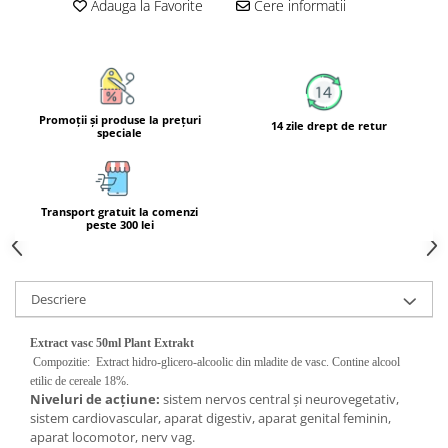
Adauga la Favorite
Cere informatii
Calciu
Magneziu
Fier
Multiminerale
Multivitamine
Promoţii şi produse la preţuri
14 zile drept de retur
speciale
Transport gratuit la comenzi
peste 300 lei
Descriere
Extract vasc 50ml Plant Extrakt
Compozitie:
Extract hidro-glicero-alcoolic din mladite de vasc. Contine alcool
etilic de cereale 18%.
Niveluri de acţiune:
sistem nervos central şi neurovegetativ,
sistem cardiovascular, aparat digestiv, aparat genital feminin,
aparat locomotor, nerv vag.