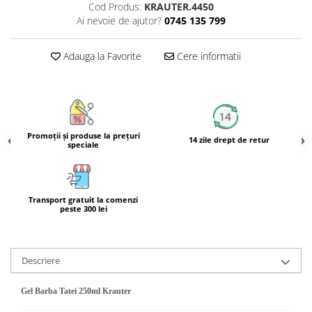
Cod Produs:
KRAUTER.4450
Calciu
Ai nevoie de ajutor?
0745 135 799
Magneziu
Fier
Adauga la Favorite
Cere informatii
Multiminerale
Multivitamine
Promoţii şi produse la preţuri
14 zile drept de retur
speciale
Transport gratuit la comenzi
peste 300 lei
Descriere
Gel Barba Tatei 250ml Krauter