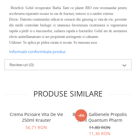
Beneficii: Gelul recuperator Barba Tatei cu plante BIO este recomandat pentru
accelerarea reparatiei osoase in caz de fracturi, entorse si a ranilor externe.
Efecte: Datorita continutului ridicat in extracte din ginseng si vita-de-vie, povenite
din medii controlate biologic si tataneasa favorizeaza cicatrizarea si regenerarea
rapida a pielii si a mucoaselor, sudarea rapida a fracturilor. Gelul are de asemenea
efecte antiinflamatoare si are proprietati astringente si calmante.
Utilizare: Se aplica pe pielea curata si uscata. Se maseaza usor.
Informatii conformitate produs
Review-uri
(0)
PRODUSE SIMILARE
Crema Picioare Vita De Vie
Balsam Galbenele Propolis
-4%
250ml Krauter
30ml Quantum Pharm
56,71 RON
11,80 RON
11,36 RON