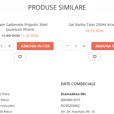
PRODUSE SIMILARE
am Galbenele Propolis 30ml
Gel Barba Tatei 250ml Kra
Quantum Pharm
59,55 RON
11,80 RON
11,36 RON
ADAUGA IN COS
ADAUGA I
DATE COMERCIALE
 Plata
Stamadeea SRL
e Retur
J38/689/2015
Produselor
RO35255902
de Retur
Str. Dr. Hacman, Nr. 15