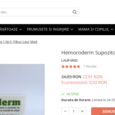
SĂNĂTOASE
FRUMUSETE SI INGRIJIRE
MAMA SI COPILUL
 1.5g X 10buc Laur Med
Hemoroderm Supozitoa
LAUR MED
1 Review
24,83 RON
23,91 RON
Economisesti:
0,92
RON
IN STOC
Durata de livrare:
Livrare in 24-7
ADAUG