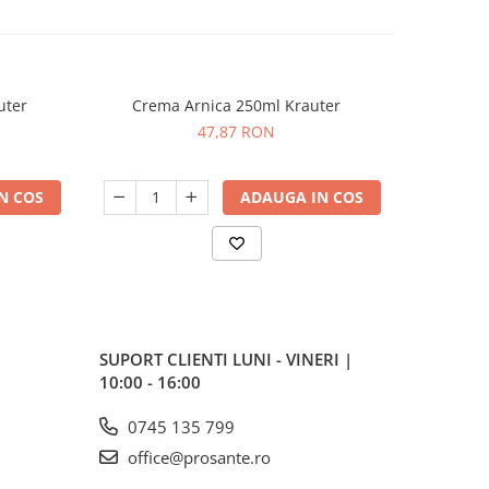
uter
Crema Arnica 250ml Krauter
Crema Pi
47,87 RON
N COS
ADAUGA IN COS
SUPORT CLIENTI
LUNI - VINERI |
10:00 - 16:00
0745 135 799
office@prosante.ro