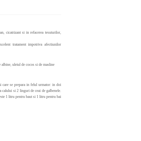
, cicatrizant si in refacerea tesuturilor,
ent tratament impotriva afectiunilor
e albine, uleiul de cocos si de masline
are se prepara in felul urmator: in doi
a calului si 2 linguri de ceai de galbenele.
ste 1 litru pentru baut si 1 litru pentru bai