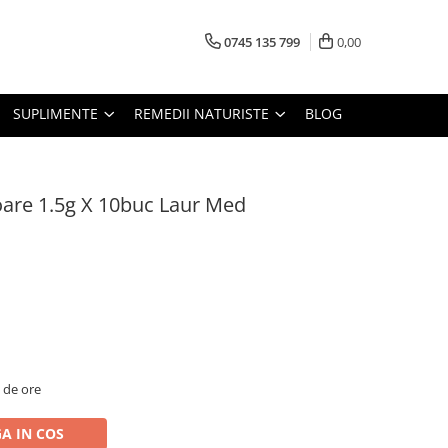
0745 135 799
0,00
SUPLIMENTE
REMEDII NATURISTE
BLOG
re 1.5g X 10buc Laur Med
2 de ore
A IN COS