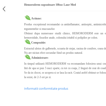
Calciu
Hemoroderm supozitoare 10buc Laur Med
Magneziu
Fier
Actiune:
Multiminerale
Produs exceptional recomandat ca antiinflamator, antiseptic, antimicrobian
Multivitamine
tegumentelor si mucoaselor.
Obtinut dupa numeroase studii clinice, HEMORODERM este un excel
hemoroidale, fisurilor anale, colonului iritabil si polipilor pe colon.
Compozitie:
Extractul uleios de galbenele, scoarta de stejar, rasina de conifere, ceara d
Nu are niciun efect secundar fiind un produs natural.
Administrare:
In timpul utilizarii HEMORODERM va recomandam folosirea unui ceai c
litri de apa se pun 5 nuci sparte, cu tot cu coaja, 2 linguri de ceai de coad
Se da in clocot, se acopera si se lasa la racit. Ceaiul astfel obtinut se folose
la sezut, de 2-3 ori pe zi.
Informatii conformitate produs