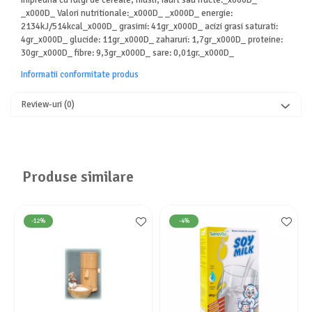
_x000D_ Valori nutritionale:_x000D_ _x000D_ energie:
2134kJ/514kcal_x000D_ grasimi: 41gr_x000D_ acizi grasi saturati:
4gr_x000D_ glucide: 11gr_x000D_ zaharuri: 1,7gr_x000D_ proteine:
30gr_x000D_ fibre: 9,3gr_x000D_ sare: 0,01gr._x000D_
Informatii conformitate produs
Review-uri
(0)
Produse similare
-12%
-4%