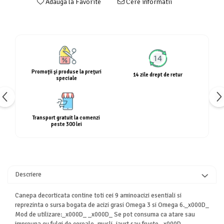
Adauga la Favorite
Cere informatii
Calciu
Magneziu
Fier
Multiminerale
Multivitamine
Promoţii şi produse la preţuri
14 zile drept de retur
speciale
Transport gratuit la comenzi
peste 300 lei
Descriere
Canepa decorticata contine toti cei 9 aminoacizi esentiali si
reprezinta o sursa bogata de acizi grasi Omega 3 si Omega 6._x000D_
Mod de utilizare:_x000D_ _x000D_ Se pot consuma ca atare sau
impreuna cu fulgi de cereale, musli, iaurt sau fructe._x000D_