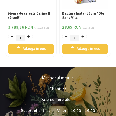
Moara de cereale Carina N
Bautura Instant Soia 400g
(Granit)
Sano Vita
3.789,36 RON
28,65 RON
4.325,75 RON
29,75 RON
Adauga in cos
Adauga in cos
Magazinul meu
Clienti
Date comerciale
Suport clienti
Luni - Vineri | 10:00 - 16:00