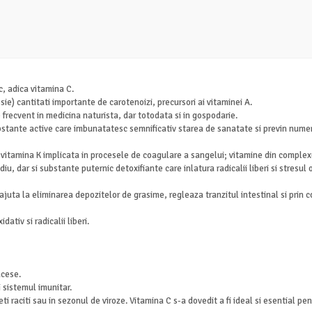
c, adica vitamina C.
e) cantitati importante de carotenoizi, precursori ai vitaminei A.
 frecvent in medicina naturista, dar totodata si in gospodarie.
bstante active care imbunatatesc semnificativ starea de sanatate si previn numer
vitamina K implicata in procesele de coagulare a sangelui; vitamine din complexu
, dar si substante puternic detoxifiante care inlatura radicalii liberi si stresul o
uta la eliminarea depozitelor de grasime, regleaza tranzitul intestinal si prin c
ativ si radicalii liberi.
acese.
i sistemul imunitar.
eti raciti sau in sezonul de viroze. Vitamina C s-a dovedit a fi ideal si esential p