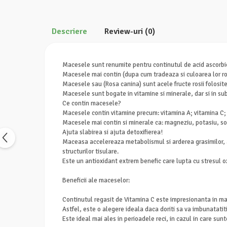
Calciu
Magneziu
Descriere
Review-uri
(0)
Fier
Multiminerale
Multivitamine
Macesele sunt renumite pentru continutul de acid ascorbi
Macesele mai contin (dupa cum tradeaza si culoarea lor rosi
Macesele sau (Rosa canina) sunt acele fructe rosii folosite
Macesele sunt bogate in vitamine si minerale, dar si in su
Ce contin macesele?
Macesele contin vitamine precum: vitamina A; vitamina C; 
Macesele mai contin si minerale ca: magneziu, potasiu, sodiu
Ajuta slabirea si ajuta detoxifierea!
Maceasa accelereaza metabolismul si arderea grasimilor, aj
structurilor tisulare.
Este un antioxidant extrem benefic care lupta cu stresul oxid
Beneficii ale maceselor:
Continutul regasit de Vitamina C este impresionanta in m
Astfel, este o alegere ideala daca doriti sa va imbunatatit
Este ideal mai ales in perioadele reci, in cazul in care sunt