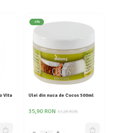
-4%
-4%
o Vita
Ulei din nuca de Cocos 500ml
Ulei di
35,90 RON
25,80
37,28 RON