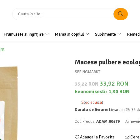
Frumusete si ingrijire
Mama si copilul
Suplimente
Remedi
0gr
Macese pulbere ecolo
SPRINGMARKT
33,92 RON
35,22 RON
Economisesti:
1,30
RON
Stoc epuizat
Durata de livrare:
Livrare in 24-72 d
Cod Produs:
ADAM.00479
Ai nevoi
Adauga la Favorite
Cere 