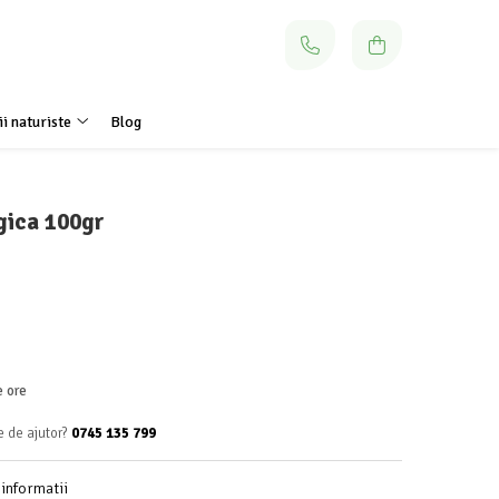
i naturiste
Blog
gica 100gr
e ore
e de ajutor?
0745 135 799
informatii