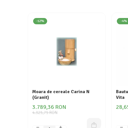
-12%
-4%
Moara de cereale Carina N
Bautu
(Granit)
Vita
3.789,36 RON
28,6
4.325,75 RON