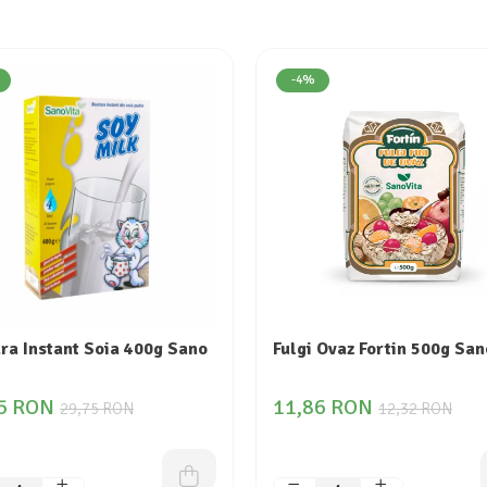
-4%
ra Instant Soia 400g Sano
Fulgi Ovaz Fortin 500g San
5 RON
11,86 RON
29,75 RON
12,32 RON