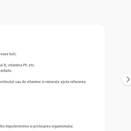
oase boli.
l B; vitamina PP, etc.
xidativ.
ontinutul sau de vitamine si minerale ajuta refacerea
entru imputernicirea si protejarea organismului.