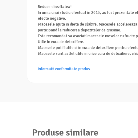
Reduce obezitatea!
In urma unui studiu efectuat in 2015, au fost prezentate e
efecte negative.
Macesele ajuta in dieta de slabire. Macesele accelereaza ar
participand la reducerea depozitelor de grasime.
Este recomandat sa asociati macesele meselor cu fructe pen
Utile in cura de detoxifiere.
Macesele pot fi utile si in cura de detoxifiere pentru efectu
Macesele sunt astfel utile in orice cura de detoxifiere, chiar
Informatii conformitate produs
Produse similare