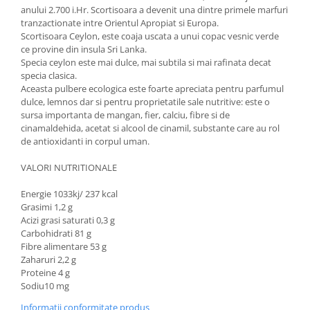
anului 2.700 i.Hr. Scortisoara a devenit una dintre primele marfuri
tranzactionate intre Orientul Apropiat si Europa.
Scortisoara Ceylon, este coaja uscata a unui copac vesnic verde
ce provine din insula Sri Lanka.
Specia ceylon este mai dulce, mai subtila si mai rafinata decat
specia clasica.
Aceasta pulbere ecologica este foarte apreciata pentru parfumul
dulce, lemnos dar si pentru proprietatile sale nutritive: este o
sursa importanta de mangan, fier, calciu, fibre si de
cinamaldehida, acetat si alcool de cinamil, substante care au rol
de antioxidanti in corpul uman.
VALORI NUTRITIONALE
Energie 1033kj/ 237 kcal
Grasimi 1,2 g
Acizi grasi saturati 0,3 g
Carbohidrati 81 g
Fibre alimentare 53 g
Zaharuri 2,2 g
Proteine 4 g
Sodiu10 mg
Informatii conformitate produs