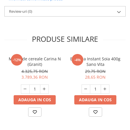
Review-uri
(0)
PRODUSE SIMILARE
Moara de cereale Carina N
Bautura Instant Soia 400g
-12%
-4%
(Granit)
Sano Vita
4.325,75 RON
29,75 RON
3.789,36 RON
28,65 RON
ADAUGA IN COS
ADAUGA IN COS