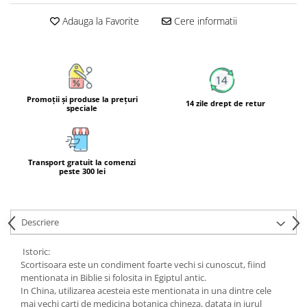
Calciu
Adauga la Favorite
Cere informatii
Magneziu
Fier
Multiminerale
Multivitamine
Promoţii şi produse la preţuri
14 zile drept de retur
speciale
Transport gratuit la comenzi
peste 300 lei
Descriere
Istoric:
Scortisoara este un condiment foarte vechi si cunoscut, fiind
mentionata in Biblie si folosita in Egiptul antic.
In China, utilizarea acesteia este mentionata in una dintre cele
mai vechi carti de medicina botanica chineza, datata in jurul