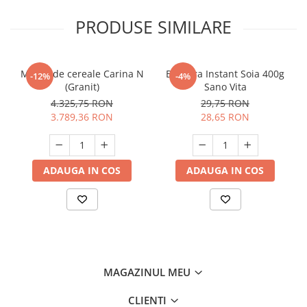
PRODUSE SIMILARE
Moara de cereale Carina N
Bautura Instant Soia 400g
-12%
-4%
(Granit)
Sano Vita
4.325,75 RON
29,75 RON
3.789,36 RON
28,65 RON
ADAUGA IN COS
ADAUGA IN COS
MAGAZINUL MEU
CLIENTI