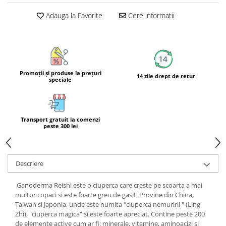
Calciu
Adauga la Favorite
Cere informatii
Magneziu
Fier
Multiminerale
Multivitamine
Promoţii şi produse la preţuri
14 zile drept de retur
speciale
Transport gratuit la comenzi
peste 300 lei
Descriere
Ganoderma Reishi este o ciuperca care creste pe scoarta a mai
multor copaci si este foarte greu de gasit. Provine din China,
Taiwan si Japonia, unde este numita "ciuperca nemuririi " (Ling
Zhi), "ciuperca magica" si este foarte apreciat. Contine peste 200
de elemente active cum ar fi: minerale, vitamine, aminoacizi si