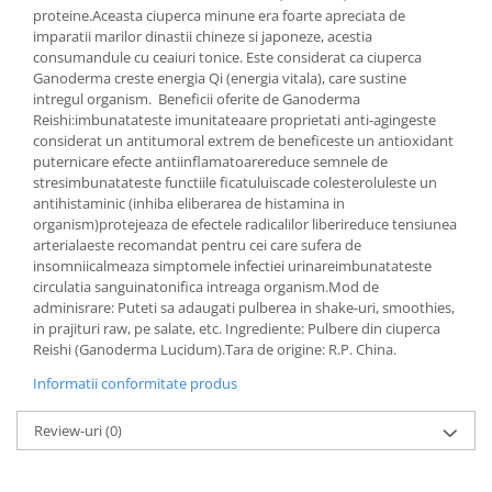
proteine.Aceasta ciuperca minune era foarte apreciata de
imparatii marilor dinastii chineze si japoneze, acestia
consumandule cu ceaiuri tonice. Este considerat ca ciuperca
Ganoderma creste energia Qi (energia vitala), care sustine
intregul organism. Beneficii oferite de Ganoderma
Reishi:imbunatateste imunitateaare proprietati anti-agingeste
considerat un antitumoral extrem de beneficeste un antioxidant
puternicare efecte antiinflamatoarereduce semnele de
stresimbunatateste functiile ficatuluiscade colesteroluleste un
antihistaminic (inhiba eliberarea de histamina in
organism)protejeaza de efectele radicalilor liberireduce tensiunea
arterialaeste recomandat pentru cei care sufera de
insomniicalmeaza simptomele infectiei urinareimbunatateste
circulatia sanguinatonifica intreaga organism.Mod de
adminisrare: Puteti sa adaugati pulberea in shake-uri, smoothies,
in prajituri raw, pe salate, etc. Ingrediente: Pulbere din ciuperca
Reishi (Ganoderma Lucidum).Tara de origine: R.P. China.
Informatii conformitate produs
Review-uri
(0)