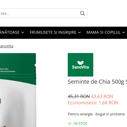
SĂNĂTOASE
FRUMUSETE SI INGRIJIRE
MAMA SI COPILUL
SanoVita
Seminte de Chia 500g 
45,31 RON
43,63 RON
Economisesti:
1,68
RON
Pentru energie - bogat in proteine
IN STOC