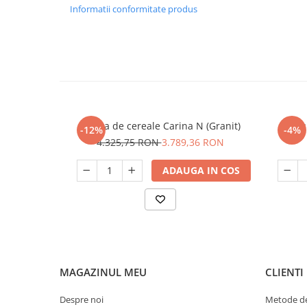
Informatii conformitate produs
Moara de cereale Carina N (Granit)
Bautur
-12%
-4%
4.325,75 RON
3.789,36 RON
ADAUGA IN COS
MAGAZINUL MEU
CLIENTI
Despre noi
Metode de