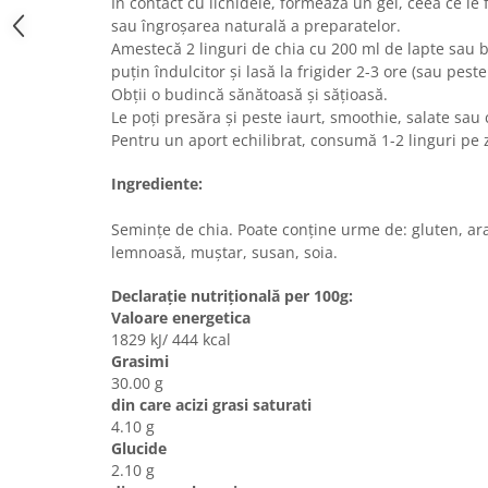
În contact cu lichidele, formează un gel, ceea ce le
sau îngroșarea naturală a preparatelor.
Amestecă 2 linguri de chia cu 200 ml de lapte sau 
puțin îndulcitor și lasă la frigider 2-3 ore (sau pest
Obții o budincă sănătoasă și sățioasă.
Le poți presăra și peste iaurt, smoothie, salate sau 
Pentru un aport echilibrat, consumă 1-2 linguri pe z
Ingrediente:
Semințe de chia. Poate conține urme de: gluten, ara
lemnoasă, muștar, susan, soia.
Declarație nutrițională
per 100g:
Valoare energetica
1829 kJ/ 444 kcal
Grasimi
30.00 g
din care acizi grasi saturati
4.10 g
Glucide
2.10 g