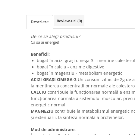
Calciu
Magneziu
Fier
Review-uri
(0)
Descriere
Multiminerale
Multivitamine
De ce să alegi produsul?
Ca să ai energie!
Beneficii:
bogat în acizi grași omega-3 - mentine colesterol
bogat în calciu - enzime digestive
bogat în magenziu - metabolism energetic
ACIZI GRAȘI OMEGA-3
Un consum zilnic de 2g de ac
la menţinerea concentraţiilor normale ale colestero
CALCIU
contribuie la funcţionarea normală a enzime
funcţionarea normală a sistemului muscular, precu
energetic normal.
MAGNEZIU
contribuie la metabolismul energetic no
și extenuării, la sinteza normală a proteinelor.
Mod de administrare: