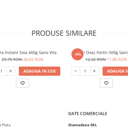
PRODUSE SIMILARE
a Instant Soia 400g Sano Vita
Fulgi Ovaz Fortin 500g Sano
-4%
29,75 RON
28,65 RON
12,32 RON
11,86 RON
ADAUGA IN COS
ADAUGA I
DATE COMERCIALE
 Plata
Stamadeea SRL