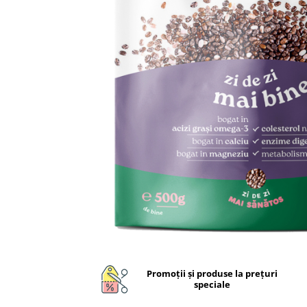
Unguente naturale
Îngrijire Păr
Neuro
Articulații și Mușchi
Balsam si masca de par
Depresie, Anxietate
Zona Intimă
Tratamente par
Memorie, Concentrare
Hemoroizi si Fisuri Anale
Vopsea de par naturala
Stres, Somn
Varice și Picioare Grele
Șampoane
Nutritie pentru Sportivi
Cosmetice pentru Barbati
Potenta, Prostata
Igiena Personală
Probleme Cardio-Vasculare,
Igiena Orală
Colesterol
Deodorante Naturale
Omega 3
Geluri de Dus
Coenzima Q10
Igiena Intimă
Slabire, Frumusete
Sapunuri naturale
Vitamine si minerale
Protectie solara
Distribuie
Energie, Oboseala
Cosmetice Naturale si Bio
pe
Vitamine B
Facebook
Promoţii şi produse la preţuri
Vitamina C
speciale
Vitamina D