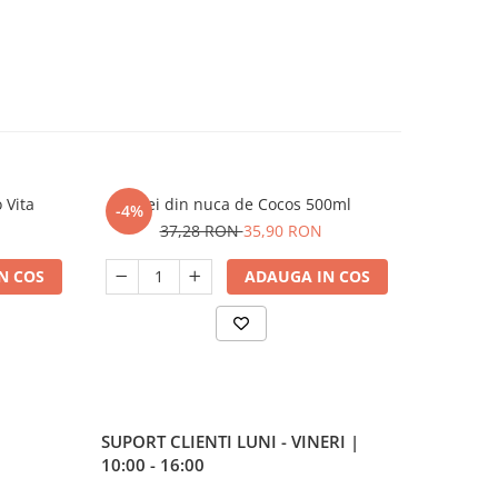
 Vita
Ulei din nuca de Cocos 500ml
Ulei 
-4%
-4%
37,28 RON
35,90 RON
2
N COS
ADAUGA IN COS
SUPORT CLIENTI
LUNI - VINERI |
10:00 - 16:00