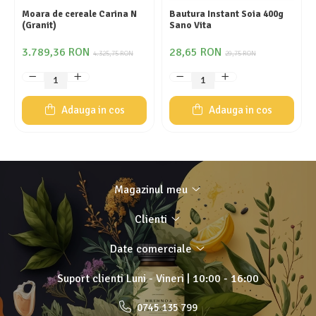
Moara de cereale Carina N
Bautura Instant Soia 400g
(Granit)
Sano Vita
3.789,36 RON
28,65 RON
4.325,75 RON
29,75 RON
Adauga in cos
Adauga in cos
Magazinul meu
Clienti
Date comerciale
Suport clienti
Luni - Vineri | 10:00 - 16:00
0745 135 799