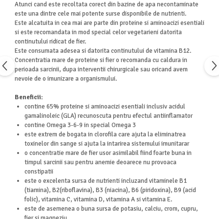
Atunci cand este recoltata corect din bazine de apa necontaminate
este una dintre cele mai potente surse disponibile de nutrienti.
Este alcatuita in cea mai are parte din proteine si aminoacizi esentiali
si este recomandata in mod special celor vegetarieni datorita
continutului ridicat de fier.
Este consumata adesea si datorita continutului de vitamina B12.
Concentratia mare de proteine si fier o recomanda cu caldura in
perioada sarcinii, dupa interventii chirurgicale sau oricand avem
nevoie de o imunizare a organismului.
Beneficii:
contine 65% proteine si aminoacizi esentiali inclusiv acidul
gamalinoleic (GLA) recunoscuta pentru efectul antiinflamator
contine Omega 3-6-9 in special Omega 3
este extrem de bogata in clorofila care ajuta la eliminatrea
toxinelor din sange si ajuta la intarirea sistemului imunitarar
o concentratie mare de fier usor asimilabil fiind foarte buna in
timpul sarcinii sau pentru anemie deoarece nu provoaca
constipatii
este o excelenta sursa de nutrienti incluzand vitaminele B1
(tiamina), B2(riboflavina), B3 (niacina), B6 (piridoxina), B9 (acid
folic), vitamina C, vitamina D, vitamina A si vitamina E.
este de asemenea o buna sursa de potasiu, calciu, crom, cupru,
fier si magneziu.