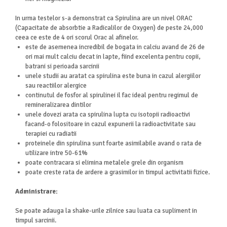
In urma testelor s-a demonstrat ca Spirulina are un nivel ORAC
(Capacitate de absorbtie a Radicalilor de Oxygen) de peste 24,000
ceea ce este de 4 ori scorul Orac al afinelor.
este de asemenea incredibil de bogata in calciu avand de 26 de
ori mai mult calciu decat in lapte, fiind excelenta pentru copii,
batrani si perioada sarcinii
unele studii au aratat ca spirulina este buna in cazul alergiilor
sau reactiilor alergice
continutul de fosfor al spirulinei il fac ideal pentru regimul de
remineralizarea dintilor
unele dovezi arata ca spirulina lupta cu isotopii radioactivi
facand-o folositoare in cazul expunerii la radioactivitate sau
terapiei cu radiatii
proteinele din spirulina sunt foarte asimilabile avand o rata de
utilizare intre 50-61%
poate contracara si elimina metalele grele din organism
poate creste rata de ardere a grasimilor in timpul activitatii fizice.
Administrare:
Se poate adauga la shake-urile zilnice sau luata ca supliment in
timpul sarcinii.