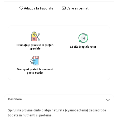
Calciu
Adauga la Favorite
Cere informatii
Magneziu
Fier
Multiminerale
Multivitamine
Promoţii şi produse la preţuri
14 zile drept de retur
speciale
Transport gratuit la comenzi
peste 300 lei
Descriere
Spirulina provine dintr-o alga naturala (cyanobacteria) deosebit de
bogata in nutrienti si proteine.