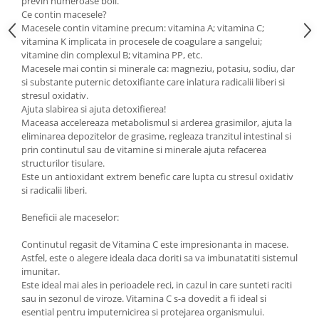
previn numeroase boli.
Ce contin macesele?
Macesele contin vitamine precum: vitamina A; vitamina C;
vitamina K implicata in procesele de coagulare a sangelui;
vitamine din complexul B; vitamina PP, etc.
Macesele mai contin si minerale ca: magneziu, potasiu, sodiu, dar
si substante puternic detoxifiante care inlatura radicalii liberi si
stresul oxidativ.
Ajuta slabirea si ajuta detoxifierea!
Maceasa accelereaza metabolismul si arderea grasimilor, ajuta la
eliminarea depozitelor de grasime, regleaza tranzitul intestinal si
prin continutul sau de vitamine si minerale ajuta refacerea
structurilor tisulare.
Este un antioxidant extrem benefic care lupta cu stresul oxidativ
si radicalii liberi.
Beneficii ale maceselor:
Continutul regasit de Vitamina C este impresionanta in macese.
Astfel, este o alegere ideala daca doriti sa va imbunatatiti sistemul
imunitar.
Este ideal mai ales in perioadele reci, in cazul in care sunteti raciti
sau in sezonul de viroze. Vitamina C s-a dovedit a fi ideal si
esential pentru imputernicirea si protejarea organismului.