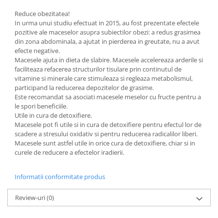
Reduce obezitatea!
In urma unui studiu efectuat in 2015, au fost prezentate efectele
pozitive ale maceselor asupra subiectilor obezi: a redus grasimea
din zona abdominala, a ajutat in pierderea in greutate, nu a avut
efecte negative.
Macesele ajuta in dieta de slabire. Macesele accelereaza arderile si
faciliteaza refacerea structurilor tisulare prin continutul de
vitamine si minerale care stimuleaza si regleaza metabolismul,
participand la reducerea depozitelor de grasime.
Este recomandat sa asociati macesele meselor cu fructe pentru a
le spori beneficiile.
Utile in cura de detoxifiere.
Macesele pot fi utile si in cura de detoxifiere pentru efectul lor de
scadere a stresului oxidativ si pentru reducerea radicalilor liberi.
Macesele sunt astfel utile in orice cura de detoxifiere, chiar si in
curele de reducere a efectelor iradierii.
Informatii conformitate produs
Review-uri
(0)