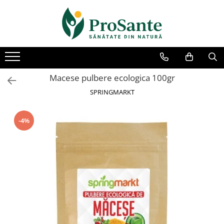
Produse Bio
Alimente Sănătoase
Frumusete si ingrijire
Mama si copilul
Suplimente
Remedii naturiste
Produse alimentare Bio
Pulberi si Superalimente
Îngrijire Față
Suplimente pentru copii
Antialergice
Produse Apicole
Cosmetice Bio
Îndulcitori Naturali
Balsam de buze
Constipatie copii
Antioxidanti
Lăptișor de Matcă
Macese pulbere ecologica 100gr
Contur Ochi
Raceala si gripa copii
Miere de Manuka
Condimente si Sare
Afectiuni Urinare, Rinichi
SPRINGMARKT
Seruri Faciale
Imunitate copii
Miere Naturală
Băuturi, Cafea si Cacao
Afectiuni Hepatice si Biliare
Creme de fata
Diaree copii
Polen și Păstură
Cereale si Musli
Articulatii, Cartilaje, Oase
-4%
Curatare si demachiere
Memorie si concentrare copii
Propolis
Moara de cereale
Colagen
Uleiuri cosmetice
Somn si relaxare copii
Argilă
Făinuri si Paste
MSM
Vitamine si Minerale copii
Îngrijire Corp
Ceaiuri Naturale
Colon, Detoxifiere
Fructe Uscate si Confiate
Cosmetice pentru copii
Îngrijire Mâini
Ceaiuri Medicinale
Diabet, Glicemie
Vegan si de Post
Cosmetice pentru gravide
Anticelulitice
Extracte si Gemoterapie
Digestie, Probiotice
Bio si Raw
Antivergeturi
Tincturi din Plante
Fertilitate, Libido
Lotiuni si Creme
Nuci si Semințe
Uleiuri Esențiale Uz Intern
Îngrijire Picioare
Imunitate, Raceala
Uleiuri si Unturi