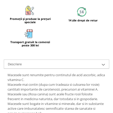
Calciu
Magneziu
Fier
Promoţii şi produse la preţuri
14 zile drept de retur
speciale
Multiminerale
Multivitamine
Transport gratuit la comenzi
peste 300 lei
Descriere
Macesele sunt renumite pentru continutul de acid ascorbic, adica
vitamina C.
Macesele mai contin (dupa cum tradeaza si culoarea lor rosie)
cantitati importante de carotenoizi, precursori ai vitaminei A.
Macesele sau (Rosa canina) sunt acele fructe rosii folosite
frecvent in medicina naturista, dar totodata si in gospodarie.
Macesele sunt bogate in vitamine si minerale, dar si in substante
active care imbunatatesc semnificativ starea de sanatate si