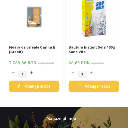
Moara de cereale Carina N
Bautura Instant Soia 400g
(Granit)
Sano Vita
3.789,36 RON
28,65 RON
4.325,75 RON
29,75 RON
Adauga in cos
Adauga in cos
Magazinul meu