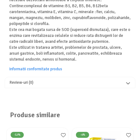
Contine:complexul de vitamine: B1, B2, B5, B6, B12beta
carotenniacina, vitamina E, vitamina C, minerale : fier, calciu,
mangan, magneziu, molibden, zinc, cuprubioflavonoide, polizaharide,
polipeptide si clorofila.
Este cea mai bogata sursa de SOD (superoxid dismutaza), care este o
enzima care revitalizeaza celulele si reduce rata distrugerii lor de
catre radicalii liberi, avand efecte antioxidante puternice.
Este utilizat in tratarea artritei, problemelor de prostata, ulcere,
arsuri gastrice, boli inflamatorii, colite, pancreatite, echilibreaza
sistemul endocrin, nervos si hormonal.
Informatii conformitate produs
Review-uri
(0)
Produse similare
-12%
-4%