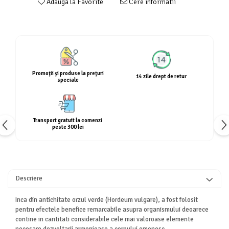
Adauga la Favorite
Cere informatii
Calciu
Magneziu
Fier
Multiminerale
Multivitamine
Promoţii şi produse la preţuri
14 zile drept de retur
speciale
Transport gratuit la comenzi
peste 300 lei
Descriere
Inca din antichitate orzul verde (Hordeum vulgare), a fost folosit
pentru efectele benefice remarcabile asupra organismului deoarece
contine in cantitati considerabile cele mai valoroase elemente
necesare dezvoltarii armonioase a corpului omenesc.