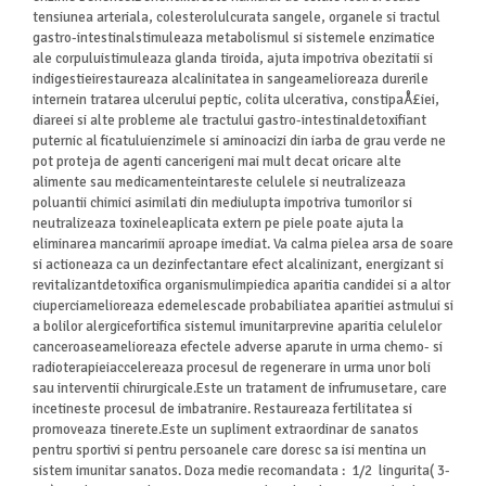
tensiunea arteriala, colesterolulcurata sangele, organele si tractul
gastro-intestinalstimuleaza metabolismul si sistemele enzimatice
ale corpuluistimuleaza glanda tiroida, ajuta impotriva obezitatii si
indigestieirestaureaza alcalinitatea in sangeamelioreaza durerile
internein tratarea ulcerului peptic, colita ulcerativa, constipaÅ£iei,
diareei si alte probleme ale tractului gastro-intestinaldetoxifiant
puternic al ficatuluienzimele si aminoacizi din iarba de grau verde ne
pot proteja de agenti cancerigeni mai mult decat oricare alte
alimente sau medicamenteintareste celulele si neutralizeaza
poluantii chimici asimilati din mediulupta impotriva tumorilor si
neutralizeaza toxineleaplicata extern pe piele poate ajuta la
eliminarea mancarimii aproape imediat. Va calma pielea arsa de soare
si actioneaza ca un dezinfectantare efect alcalinizant, energizant si
revitalizantdetoxifica organismulimpiedica aparitia candidei si a altor
ciuperciamelioreaza edemelescade probabiliatea aparitiei astmului si
a bolilor alergicefortifica sistemul imunitarprevine aparitia celulelor
canceroaseamelioreaza efectele adverse aparute in urma chemo- si
radioterapieiaccelereaza procesul de regenerare in urma unor boli
sau interventii chirurgicale.Este un tratament de infrumusetare, care
incetineste procesul de imbatranire. Restaureaza fertilitatea si
promoveaza tinerete.Este un supliment extraordinar de sanatos
pentru sportivi si pentru persoanele care doresc sa isi mentina un
sistem imunitar sanatos. Doza medie recomandata : 1/2 lingurita( 3-