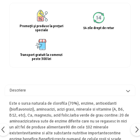
Calciu
Magneziu
Fier
Promoţii şi produse la preţuri
Multiminerale
14 zile drept de retur
speciale
Multivitamine
Transport gratuit la comenzi
peste 300 lei
Descriere
Este o sursa naturala de clorofila (70%), enzime, antioxidanti
(bioflavonoizi), aminoacizi, acizi grasi, minerale si vitamine (A, B6,
B12, etc), Ca, magneziu, acid folic.Iarba verde de grau contine: 20 de
aminoacizicateva sute de enzime diferite care nu se regasesc in nici
un alt fel de produse alimentare90 din cele 102 minerale
existentevitamine si alte substante nutritive importantecontine
enzime benefice.Beneficii:creste numarul de celule rosii si scade