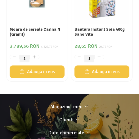
Moara de cereale Carina N
Bautura Instant Soia 400g
(Granit)
Sano Vita
3.789,36 RON
28,65 RON
4.325,75 RON
29,75 RON
Adauga in cos
Adauga in cos
Magazinul meu
Clienti
Date comerciale