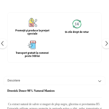
Calciu
Magneziu
Fier
Multiminerale
Multivitamine
Promoţii şi produse la preţuri
14 zile drept de retur
speciale
Transport gratuit la comenzi
peste 300 lei
Descriere
Deostick Douce 98% Natural Manicos
Cu extract natural de salvie si muguri de plop negru, glicerina si provitamina B5.
Extractele utilizate asigura protectie in perioada activa a zilei, reduc transpiratia si