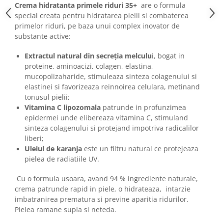
Crema hidratanta primele riduri 35+
are o formula
special creata pentru hidratarea pielii si combaterea
primelor riduri, pe baza unui complex inovator de
substante active:
Extractul natural din secreția melculu
i, bogat in
proteine, aminoacizi, colagen, elastina,
mucopolizaharide, stimuleaza sinteza colagenului si
elastinei si favorizeaza reinnoirea celulara, metinand
tonusul pielii;
Vitamina C lipozomala
patrunde in profunzimea
epidermei unde elibereaza vitamina C, stimuland
sinteza colagenului si protejand impotriva radicalilor
liberi;
Uleiul de karanja
este un filtru natural ce protejeaza
pielea de radiatiile UV.
Cu o formula usoara, avand 94 % ingrediente naturale,
crema patrunde rapid in piele, o hidrateaza, intarzie
imbatranirea prematura si previne aparitia ridurilor.
Pielea ramane supla si neteda.