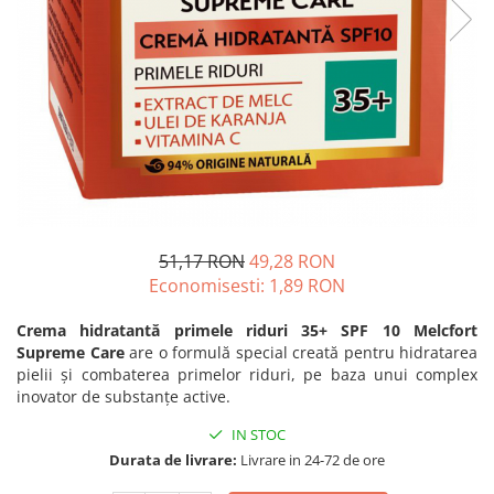
Unguente naturale
Îngrijire Păr
Neuro
Articulații și Mușchi
Balsam si masca de par
Depresie, Anxietate
Zona Intimă
Tratamente par
Memorie, Concentrare
Hemoroizi si Fisuri Anale
Vopsea de par naturala
Stres, Somn
Varice și Picioare Grele
Șampoane
Nutritie pentru Sportivi
Cosmetice pentru Barbati
Potenta, Prostata
Igiena Personală
Probleme Cardio-Vasculare,
Igiena Orală
Colesterol
51,17 RON
49,28 RON
Deodorante Naturale
Omega 3
Economisesti:
1,89
RON
Geluri de Dus
Coenzima Q10
Igiena Intimă
Slabire, Frumusete
Crema hidratantă primele riduri 35+ SPF 10 Melcfort
Sapunuri naturale
Supreme Care
are o formulă special creată pentru hidratarea
Vitamine si minerale
pielii și combaterea primelor riduri, pe baza unui complex
Protectie solara
Energie, Oboseala
inovator de substanțe active.
Cosmetice Naturale si Bio
Vitamine B
IN STOC
Vitamina C
Durata de livrare:
Livrare in 24-72 de ore
Vitamina D