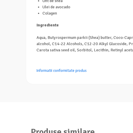
Unt de shea
Ulei de avocado
Colagen
Ingrediente
Aqua, Butyrospermum parkii (Shea) butter, Coco-Capry
alcohol, C14-22 Alcohols, C12-20 Alkyl Glucoside, Pru
Carota sativa seed oil, Sorbitol, Lecithin, Retinyl a
Informatii conformitate produs
Produse similare