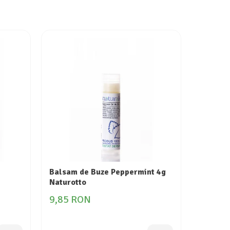
Balsam de Buze Peppermint 4g
Crema C
Naturotto
Naturot
9,85 RON
24,88