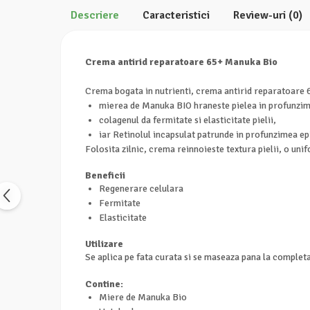
Calciu
Descriere
Caracteristici
Review-uri
(0)
Magneziu
Fier
Crema antirid reparatoare 65+ Manuka Bio
Multiminerale
Multivitamine
Crema bogata in nutrienti, crema antirid reparatoare 6
mierea de Manuka BIO hraneste pielea in profunzime 
colagenul da fermitate si elasticitate pielii,
iar Retinolul incapsulat patrunde in profunzimea e
Folosita zilnic, crema reinnoieste textura pielii, o uni
Beneficii
Regenerare celulara
Fermitate
Elasticitate
Utilizare
Se aplica pe fata curata si se maseaza pana la complet
Contine:
Miere de Manuka Bio