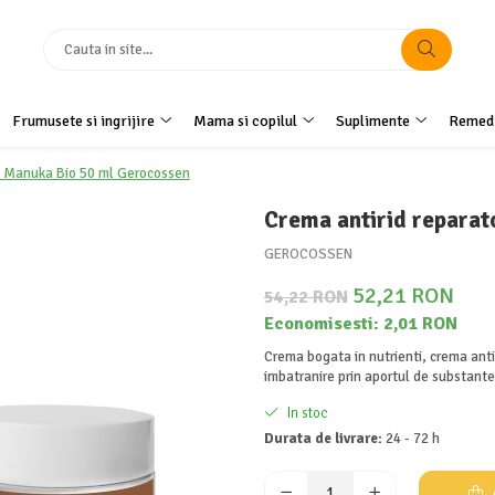
Frumusete si ingrijire
Mama si copilul
Suplimente
Remedi
+ Manuka Bio 50 ml Gerocossen
Crema antirid reparat
GEROCOSSEN
52,21 RON
54,22 RON
Economisesti:
2,01
RON
Crema bogata in nutrienti, crema anti
imbatranire prin aportul de substante
In stoc
Durata de livrare:
24 - 72 h