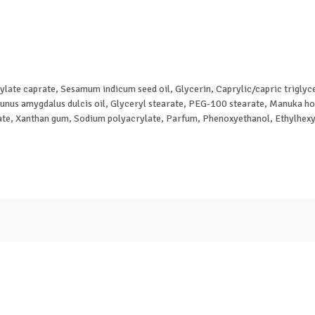
late caprate, Sesamum indicum seed oil, Glycerin, Caprylic/capric triglyc
nus amygdalus dulcis oil, Glyceryl stearate, PEG-100 stearate, Manuka hone
cetate, Xanthan gum, Sodium polyacrylate, Parfum, Phenoxyethanol, Ethylhe