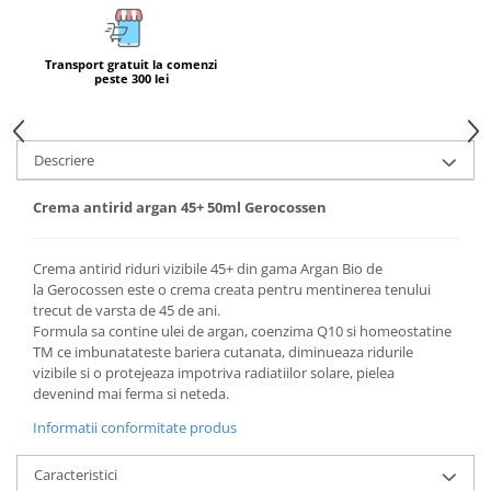
Calciu
Magneziu
Transport gratuit la comenzi
Fier
peste 300 lei
Multiminerale
Multivitamine
Descriere
Crema antirid argan 45+ 50ml Gerocossen
Crema antirid riduri vizibile 45+ din gama Argan Bio de
la Gerocossen este o crema creata pentru mentinerea tenului
trecut de varsta de 45 de ani.
Formula sa contine ulei de argan, coenzima Q10 si homeostatine
TM ce imbunatateste bariera cutanata, diminueaza ridurile
vizibile si o protejeaza impotriva radiatiilor solare, pielea
devenind mai ferma si neteda.
Informatii conformitate produs
Caracteristici