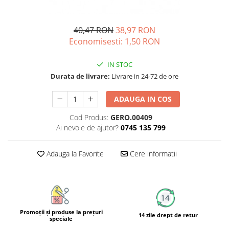
Unguente naturale
Îngrijire Păr
Neuro
Articulații și Mușchi
Balsam si masca de par
Depresie, Anxietate
40,47 RON
38,97 RON
Zona Intimă
Tratamente par
Memorie, Concentrare
Economisesti:
1,50
RON
Hemoroizi si Fisuri Anale
Vopsea de par naturala
Stres, Somn
Varice și Picioare Grele
Șampoane
IN STOC
Nutritie pentru Sportivi
Cosmetice pentru Barbati
Durata de livrare:
Livrare in 24-72 de ore
Potenta, Prostata
Igiena Personală
Probleme Cardio-Vasculare,
ADAUGA IN COS
Igiena Orală
Colesterol
Cod Produs:
GERO.00409
Deodorante Naturale
Omega 3
Ai nevoie de ajutor?
0745 135 799
Geluri de Dus
Coenzima Q10
Igiena Intimă
Slabire, Frumusete
Adauga la Favorite
Cere informatii
Sapunuri naturale
Vitamine si minerale
Protectie solara
Energie, Oboseala
Cosmetice Naturale si Bio
Vitamine B
Vitamina C
Promoţii şi produse la preţuri
14 zile drept de retur
speciale
Vitamina D