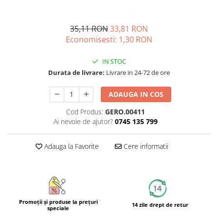
Unguente naturale
Îngrijire Păr
Neuro
Articulații și Mușchi
Balsam si masca de par
Depresie, Anxietate
35,11 RON
33,81 RON
Zona Intimă
Tratamente par
Memorie, Concentrare
Economisesti:
1,30
RON
Hemoroizi si Fisuri Anale
Vopsea de par naturala
Stres, Somn
Varice și Picioare Grele
Șampoane
IN STOC
Nutritie pentru Sportivi
Cosmetice pentru Barbati
Durata de livrare:
Livrare in 24-72 de ore
Potenta, Prostata
Igiena Personală
Probleme Cardio-Vasculare,
ADAUGA IN COS
Igiena Orală
Colesterol
Cod Produs:
GERO.00411
Deodorante Naturale
Omega 3
Ai nevoie de ajutor?
0745 135 799
Geluri de Dus
Coenzima Q10
Igiena Intimă
Slabire, Frumusete
Adauga la Favorite
Cere informatii
Sapunuri naturale
Vitamine si minerale
Protectie solara
Energie, Oboseala
Cosmetice Naturale si Bio
Vitamine B
Vitamina C
Promoţii şi produse la preţuri
14 zile drept de retur
speciale
Vitamina D