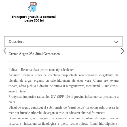
Calciu
Magneziu
Transport gratuit la comenzi
Fier
peste 300 lei
Multiminerale
Multivitamine
Descriere
Crema Argan 25+ 50ml Gerocossen
Indicatii: Recomandata pentru toate tipurile de ten.
Actiune: Formula unica ce combina proprietatile regeneratoare inegalabile ale
uleiului de argan organic cu cele hidratante ale Aloe vera. Crema are textura
usoara, ofera pielii o hidratare de durata si o regenereaza, mentinandu-i supletea si
aspectul tanar.
Protejeaza impotriva radiatiilor UV (SPF 10) si previne imbatranirea prematura a
pielii.
Uleiul de argan, cunoscut si sub numele de "aurul verde" se obtine prin presare la
rece din fructele arborelui de argan si este un adevarat elixir al frumusetii.
Bogat in acizi grasi omega-3, omega-6 si vitamina E, uleiul de argan previne
uscarea si imbatranirea fiziologica a pielii, reconstruieste filmul hidrolipidic si