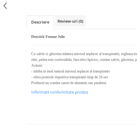
Calciu
Magneziu
Fier
Review-uri
(0)
Descriere
Multiminerale
Multivitamine
Deostick Femme Jolie
Cu salvie si glicerina inlatura mirosul neplacut al transpiratiei, regleaza tra
zilei, pielea este confortabila, fara efect lipicios, contine salvie, glicerin
Actiuni:
- inhiba in mod natural mirosul neplacut al transpiratiei
- ofera protectie impotriva transpiratiei timp de 24 ore
Produsul nu contine saruri de aluminiu sau parabeni.
Informatii conformitate produs