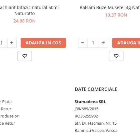
chiant bifazic natural 50ml
Balsam Buze Musetel 4g Nat
Naturotto
10,37 RON
24,88 RON
ADAUGA IN COS
ADAUGA I
DATE COMERCIALE
 Plata
Stamadeea SRL
e Retur
J38/689/2015
Produselor
RO35255902
de Retur
Str. Dr. Hacman, Nr. 15
Ramnicu Valcea, Valcea