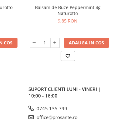
urotto
Balsam de Buze Peppermint 4g
Crema
Naturotto
9,85 RON
N COS
ADAUGA IN COS
SUPORT CLIENTI
LUNI - VINERI |
10:00 - 16:00
0745 135 799
office@prosante.ro