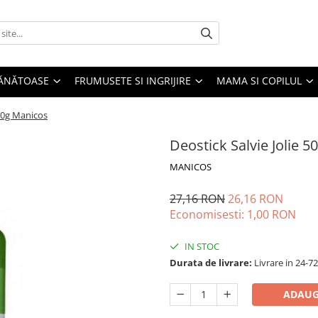
SĂNĂTOASE
FRUMUSETE SI INGRIJIRE
MAMA SI COPILUL
 50g Manicos
Deostick Salvie Jolie 
MANICOS
27,16 RON
26,16 RON
Economisesti:
1,00
RON
IN STOC
Durata de livrare:
Livrare in 24-7
ADAUG