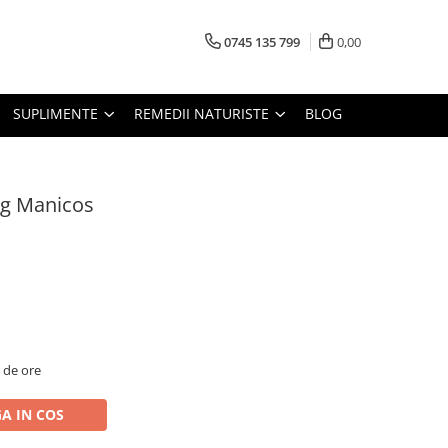
0745 135 799
0,00
SUPLIMENTE
REMEDII NATURISTE
BLOG
50g Manicos
2 de ore
A IN COS