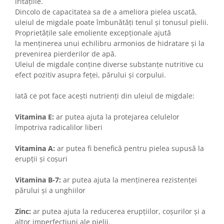
iritațiile.
Dincolo de capacitatea sa de a ameliora pielea uscată,
uleiul de migdale poate îmbunătăți tenul și tonusul pielii.
Proprietățile sale emoliente excepționale ajută
la menținerea unui echilibru armonios de hidratare și la
prevenirea pierderilor de apă.
Uleiul de migdale conține diverse substanțe nutritive cu
efect pozitiv asupra feței, părului și corpului.
Iată ce pot face acești nutrienți din uleiul de migdale:
Vitamina E:
ar putea ajuta la protejarea celulelor
împotriva radicalilor liberi
Vitamina A:
ar putea fi benefică pentru pielea supusă la
erupții și coșuri
Vitamina B-7:
ar putea ajuta la menținerea rezistenței
părului și a unghiilor
Zinc:
ar putea ajuta la reducerea erupțiilor, coșurilor și a
altor imperfectiuni ale pielii.