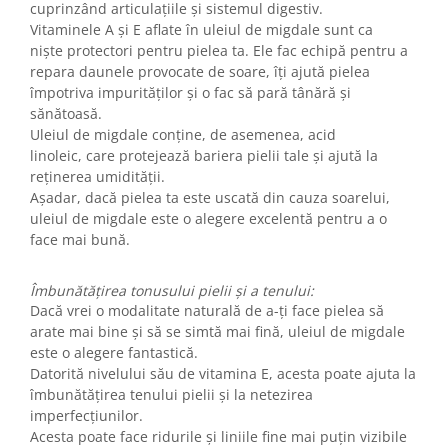
cuprinzând articulațiile și sistemul digestiv.
Vitaminele A și E aflate în uleiul de migdale sunt ca
niște protectori pentru pielea ta. Ele fac echipă pentru a
repara daunele provocate de soare, îți ajută pielea
împotriva impurităților și o fac să pară tânără și
sănătoasă.
Uleiul de migdale conține, de asemenea, acid
linoleic, care protejează bariera pielii tale și ajută la
reținerea umidității.
Așadar, dacă pielea ta este uscată din cauza soarelui,
uleiul de migdale este o alegere excelentă pentru a o
face mai bună.
Îmbunătățirea tonusului pielii și a tenului:
Dacă vrei o modalitate naturală de a-ți face pielea să
arate mai bine și să se simtă mai fină, uleiul de migdale
este o alegere fantastică.
Datorită nivelului său de vitamina E, acesta poate ajuta la
îmbunătățirea tenului pielii și la netezirea
imperfecțiunilor.
Acesta poate face ridurile și liniile fine mai puțin vizibile