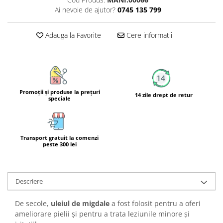
Calciu
Ai nevoie de ajutor?
0745 135 799
Magneziu
Fier
Adauga la Favorite
Cere informatii
Multiminerale
Multivitamine
Promoţii şi produse la preţuri
14 zile drept de retur
speciale
Transport gratuit la comenzi
peste 300 lei
Descriere
De secole,
uleiul de migdale
a fost folosit pentru a oferi
ameliorare pielii și pentru a trata leziunile minore și