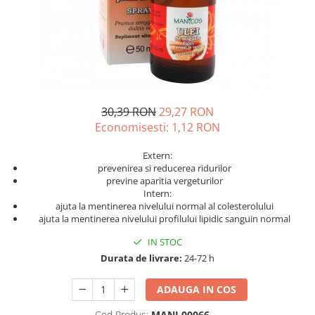
Unguente naturale
Îngrijire Păr
Neuro
Articulații și Mușchi
Balsam si masca de par
Depresie, Anxietate
Zona Intimă
Tratamente par
Memorie, Concentrare
Hemoroizi si Fisuri Anale
Vopsea de par naturala
Stres, Somn
Varice și Picioare Grele
Șampoane
Nutritie pentru Sportivi
Cosmetice pentru Barbati
30,39 RON
29,27 RON
Potenta, Prostata
Igiena Personală
Economisesti:
1,12
RON
Probleme Cardio-Vasculare,
Igiena Orală
Colesterol
Extern:
Deodorante Naturale
prevenirea si reducerea ridurilor
Omega 3
previne aparitia vergeturilor
Geluri de Dus
Coenzima Q10
Intern:
Igiena Intimă
ajuta la mentinerea nivelului normal al colesterolului
Slabire, Frumusete
ajuta la mentinerea nivelului profilului lipidic sanguin normal
Sapunuri naturale
Vitamine si minerale
Protectie solara
IN STOC
Energie, Oboseala
Durata de livrare:
24-72 h
Cosmetice Naturale si Bio
Vitamine B
Vitamina C
ADAUGA IN COS
Vitamina D
Cod Produs:
MANI.00066