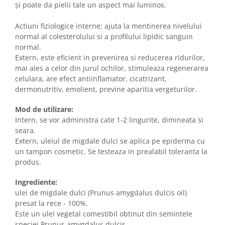
și poate da pielii tale un aspect mai luminos.
Actiuni fiziologice interne: ajuta la mentinerea nivelului
normal al colesterolului si a profilului lipidic sanguin
normal.
Extern, este eficient in prevenirea si reducerea ridurilor,
mai ales a celor din jurul ochilor, stimuleaza regenerarea
celulara, are efect antiinflamator, cicatrizant,
dermonutritiv, emolient, previne aparitia vergeturilor.
Mod de utilizare:
Intern, se vor administra cate 1-2 lingurite, dimineata si
seara.
Extern, uleiul de migdale dulci se aplica pe epiderma cu
un tampon cosmetic. Se testeaza in prealabil toleranta la
produs.
Ingrediente:
ulei de migdale dulci (Prunus amygdalus dulcis oil)
presat la rece - 100%.
Este un ulei vegetal comestibil obtinut din semintele
speciei Prunus amygdalus dulcis.