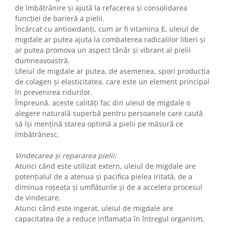
de îmbătrânire și ajută la refacerea și consolidarea
funcției de barieră a pielii.
Încărcat cu antioxidanți, cum ar fi vitamina E, uleiul de
migdale ar putea ajuta la combaterea radicalilor liberi și
ar putea promova un aspect tânăr și vibrant al pielii
dumneavoastră.
Uleiul de migdale ar putea, de asemenea, spori producția
de colagen și elasticitatea, care este un element principal
în prevenirea ridurilor.
Împreună, aceste calități fac din uleiul de migdale o
alegere naturală superbă pentru persoanele care caută
să își mențină starea optimă a pielii pe măsură ce
îmbătrânesc.
Vindecarea și repararea pielii:
Atunci când este utilizat extern, uleiul de migdale are
potențialul de a atenua și pacifica pielea iritată, de a
diminua roșeața și umflăturile și de a accelera procesul
de vindecare.
Atunci când este ingerat, uleiul de migdale are
capacitatea de a reduce inflamația în întregul organism,