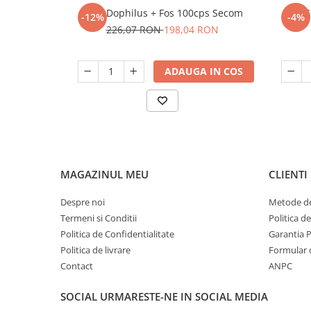
Jarro Dophilus + Fos 100cps Secom
G
-12%
-4%
226,07 RON
198,04 RON
ADAUGA IN COS
MAGAZINUL MEU
CLIENTI
Despre noi
Metode de
Termeni si Conditii
Politica d
Politica de Confidentialitate
Garantia 
Politica de livrare
Formular 
Contact
ANPC
SOCIAL
URMARESTE-NE IN SOCIAL MEDIA