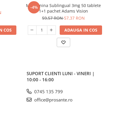
Melatonina Sublingual 3mg 50 tablete
Carti-Fle
-4%
-12%
1+1 pachet Adams Vision
c
N
59,57 RON
57,37 RON
14
N COS
ADAUGA IN COS
SUPORT CLIENTI
LUNI - VINERI |
10:00 - 16:00
0745 135 799
office@prosante.ro