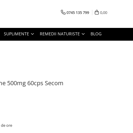
0745 135 799
0,00
SUPLIMENTE
REMEDII NATURISTE
BLOG
me 500mg 60cps Secom
2 de ore