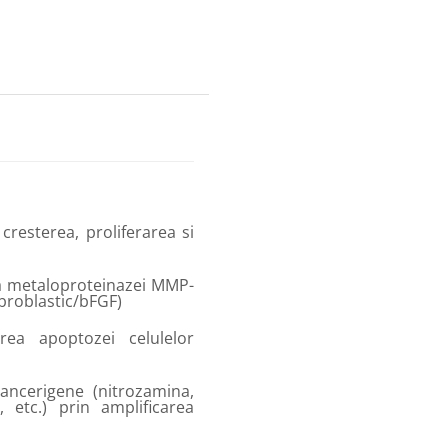
cresterea, proliferarea si
ia metaloproteinazei MMP-
ibroblastic/bFGF)
erea apoptozei celulelor
ancerigene (nitrozamina,
, etc.) prin amplificarea