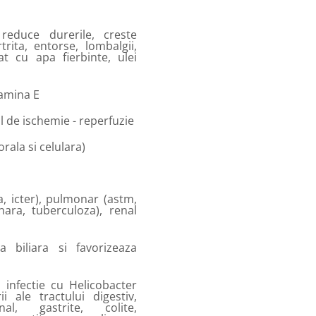
reduce durerile, creste
rita, entorse, lombalgii,
t cu apa fierbinte, ulei
tamina E
l de ischemie - reperfuzie
ala si celulara)
a, icter), pulmonar (astm,
nara, tuberculoza), renal
a biliara si favorizeaza
: infectie cu Helicobacter
i ale tractului digestiv,
al, gastrite, colite,