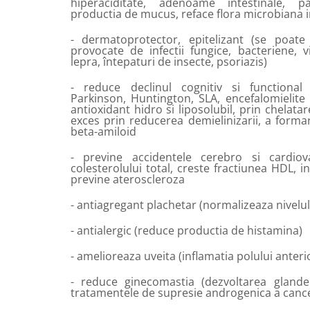
hiperaciditate, adenoame intestinale, pa
productia de mucus, reface flora microbiana i
- dermatoprotector, epitelizant (se poate 
provocate de infectii fungice, bacteriene, v
lepra, întepaturi de insecte, psoriazis)
- reduce declinul cognitiv si functional 
Parkinson, Huntington, SLA, encefalomielite 
antioxidant hidro si liposolubil, prin chelatare
exces prin reducerea demielinizarii, a formari
beta-amiloid
- previne accidentele cerebro si cardiova
colesterolului total, creste fractiunea HDL, i
previne ateroscleroza
- antiagregant plachetar (normalizeaza nivelul
- antialergic (reduce productia de histamina)
- amelioreaza uveita (inflamatia polului anterio
- reduce ginecomastia (dezvoltarea glande
tratamentele de supresie androgenica a cance