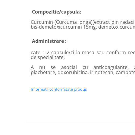
Compozitie/capsula:
Curcumin (Curcuma longa)(extract din radac
bis-demetoxicurcumin 15mg, demetoxicurcu
Administrare
:
cate 1-2 capsule/zi la masa sau conform re
de specialitate.
A nu se asocial cu anticoagulante, an
plachetare, doxorubicina, irinotecan, campot
Informatii conformitate produs