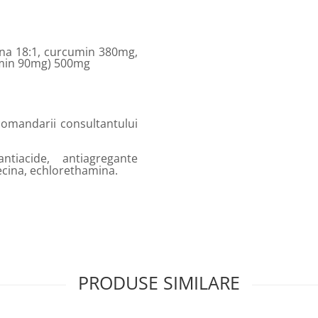
ina 18:1, curcumin 380mg,
min 90mg) 500mg
comandarii consultantului
tiacide, antiagregante
ecina, echlorethamina.
PRODUSE SIMILARE