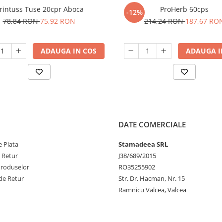
rintuss Tuse 20cpr Aboca
ProHerb 60cps
-12%
78,84 RON
75,92 RON
214,24 RON
187,67 RO
ADAUGA IN COS
ADAUGA I
DATE COMERCIALE
 Plata
Stamadeea SRL
e Retur
J38/689/2015
Produselor
RO35255902
de Retur
Str. Dr. Hacman, Nr. 15
Ramnicu Valcea, Valcea