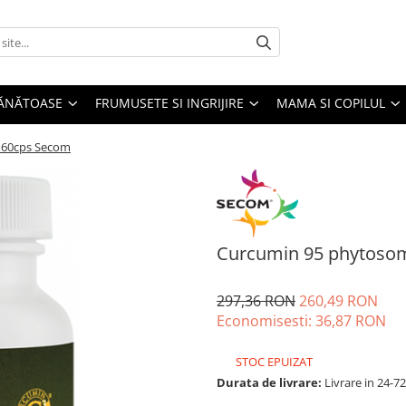
SĂNĂTOASE
FRUMUSETE SI INGRIJIRE
MAMA SI COPILUL
 60cps Secom
Curcumin 95 phytoso
297,36 RON
260,49 RON
Economisesti:
36,87
RON
STOC EPUIZAT
Durata de livrare:
Livrare in 24-7