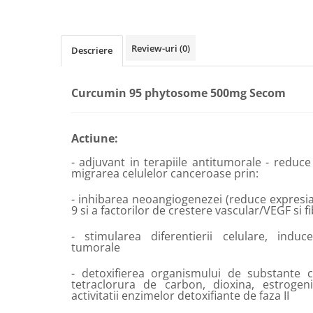
Calciu
Magneziu
Fier
Review-uri
(0)
Descriere
Multiminerale
Multivitamine
Curcumin 95 phytosome 500mg Secom
Actiune:
- adjuvant in terapiile antitumorale - reduce 
migrarea celulelor canceroase prin:
- inhibarea neoangiogenezei (reduce expres
9 si a factorilor de crestere vascular/VEGF si f
- stimularea diferentierii celulare, induc
tumorale
- detoxifierea organismului de substante c
tetraclorura de carbon, dioxina, estrogeni
activitatii enzimelor detoxifiante de faza II