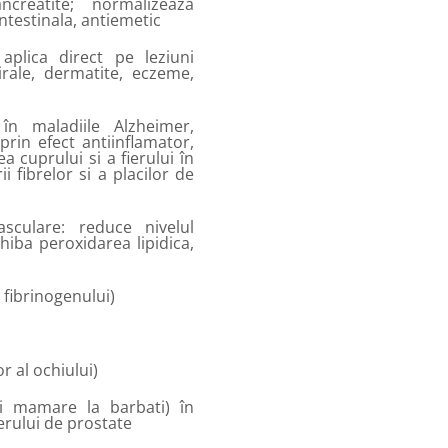
ncreatite; normalizeaza
ntestinala, antiemetic
aplica direct pe leziuni
irale, dermatite, eczeme,
în maladiile Alzheimer,
prin efect antiinflamator,
a cuprului si a fierului în
i fibrelor si a placilor de
sculare: reduce nivelul
nhiba peroxidarea lipidica,
 fibrinogenului)
r al ochiului)
i mamare la barbati) în
rului de prostate