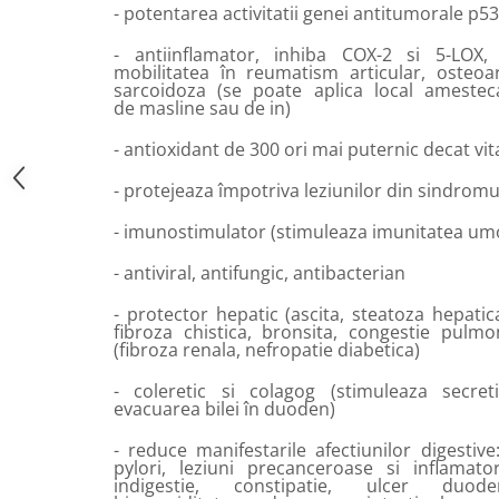
- potentarea activitatii genei antitumorale p53
- antiinflamator, inhiba COX-2 si 5-LOX, 
mobilitatea în reumatism articular, osteoart
sarcoidoza (se poate aplica local amesteca
de masline sau de in)
- antioxidant de 300 ori mai puternic decat vi
- protejeaza împotriva leziunilor din sindromu
- imunostimulator (stimuleaza imunitatea umor
- antiviral, antifungic, antibacterian
- protector hepatic (ascita, steatoza hepatic
fibroza chistica, bronsita, congestie pulmo
(fibroza renala, nefropatie diabetica)
- coleretic si colagog (stimuleaza secreti
evacuarea bilei în duoden)
- reduce manifestarile afectiunilor digestive
pylori, leziuni precanceroase si inflamatori
indigestie, constipatie, ulcer duoden