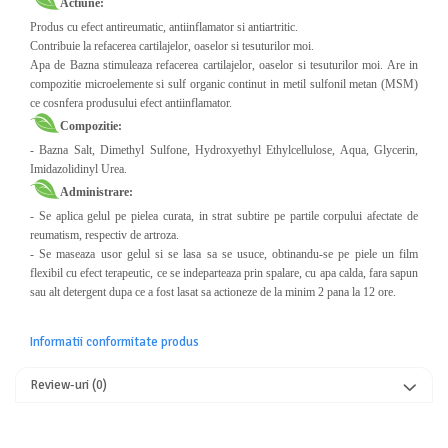
Actiune:
Produs cu efect antireumatic, antiinflamator si antiartritic.
Contribuie la refacerea cartilajelor, oaselor si tesuturilor moi.
Apa de Bazna stimuleaza refacerea cartilajelor, oaselor si tesuturilor moi. Are in
compozitie microelemente si sulf organic continut in metil sulfonil metan (MSM)
ce cosnfera produsului efect antiinflamator.
Compozitie:
- Bazna Salt, Dimethyl Sulfone, Hydroxyethyl Ethylcellulose, Aqua, Glycerin,
Imidazolidinyl Urea.
Administrare:
- Se aplica gelul pe pielea curata, in strat subtire pe partile corpului afectate de
reumatism, respectiv de artroza.
- Se maseaza usor gelul si se lasa sa se usuce, obtinandu-se pe piele un film
flexibil cu efect terapeutic, ce se indeparteaza prin spalare, cu apa calda, fara sapun
sau alt detergent dupa ce a fost lasat sa actioneze de la minim 2 pana la 12 ore.
Informatii conformitate produs
Review-uri
(0)