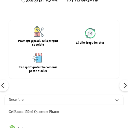
Adauga la Favorite
Cere informatii
Calciu
Magneziu
Fier
Multiminerale
Multivitamine
Promoţii şi produse la preţuri
14 zile drept de retur
speciale
Transport gratuit la comenzi
peste 300 lei
Descriere
Gel Bazna 150ml Quantum Pharm