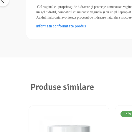
Calciu
Gel vaginal cu proprietaţi de hidratare şi protecţie a mucoasei vagina
Magneziu
un gel hidrofil, compatibil cu mucoasa vaginala şi cu un pH apropiat d
Acidul hialuronicfavorizeaza procesul de hidratare naturala a mucoase
Fier
Informatii conformitate produs
Multiminerale
Multivitamine
Produse similare
-4%