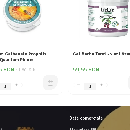
m Galbenele Propolis
Gel Barba Tatei 250ml Kra
 Quantum Pharm
6 RON
59,55 RON
11,80 RON
Date comerciale
Plata
Stamadeea SRL