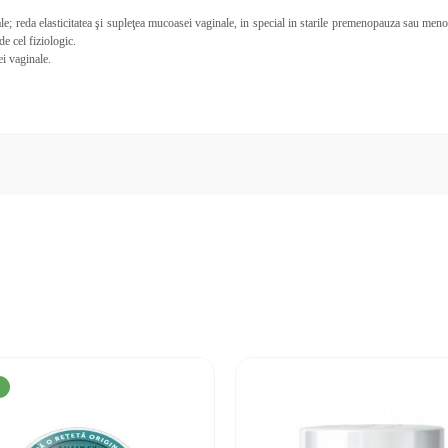
le; reda elasticitatea şi supleţea mucoasei vaginale, in special in starile premenopauza sau menopa
e cel fiziologic.
i vaginale.