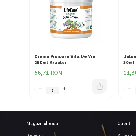
Crema Picioare Vita De Vie
Balsa
250ml Krauter
30ml
56,71 RON
11,3
Magazinul meu
Clienti
Despre noi
Metode de 