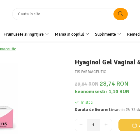
Frumusete si ingrijire
Mama si copilul
Suplimente
Remedi
rmaceutic
Hyaginol Gel Vaginal 
TIS FARMACEUTIC
28,74 RON
29,84 RON
Economisesti:
1,10
RON
In stoc
Durata de livrare:
Livrare in 24-72 d