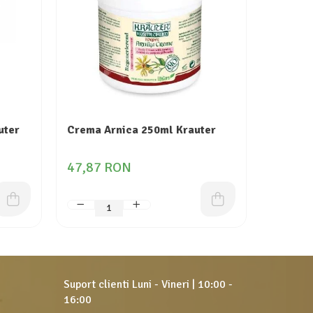
uter
Crema Arnica 250ml Krauter
Crema P
Botanis
47,87 RON
29,04
Suport clienti
Luni - Vineri | 10:00 -
16:00