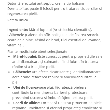
Datorită efectului antiseptic, crema tip balsam
Dermatofitus poate fi folosit pentru tratarea ciupercilor și
regenerarea pielii.
Rețetă unică
Ingrediente:
Mărul-lupului (Aristolochia clematitis),
Gălbenele (Calendula officinalis), ulei de floarea-soarelui,
ceară de albine, rășină de brad, ulei esențial de lavandă,
vitamina E.
Plante medicinale atent selecționate
Mărul-lupului:
Este cunoscut pentru proprietățile sale
antiinflamatoare și calmante, fiind folosit în tratarea
rănilor și a iritațiilor pielii.
Gălbenele:
Are efecte cicatrizante și antiinflamatoare,
accelerând refacerea rănilor și ameliorând iritațiile
pielii.
Ulei de floarea-soarelui:
Hidratează pielea și
contribuie la menținerea barierei protectoare,
prevenind uscarea și îmbunătățind textura pielii.
Ceară de albine:
Formează un strat protector pe piele,
reținând umiditatea și oferind proprietăți emoliente și