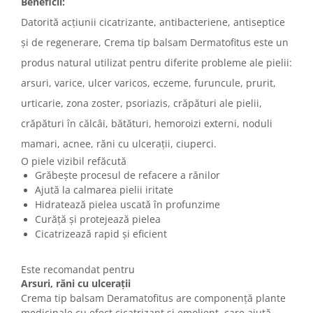
Beneficii:
Datorită acțiunii cicatrizante, antibacteriene, antiseptice
și de regenerare, Crema tip balsam Dermatofitus este un
produs natural utilizat pentru diferite probleme ale pielii:
arsuri, varice, ulcer varicos, eczeme, furuncule, prurit,
urticarie, zona zoster, psoriazis, crăpături ale pielii,
crăpături în călcâi, bătături, hemoroizi externi, noduli
mamari, acnee, răni cu ulcerații, ciuperci.
O piele vizibil refăcută
Grăbește procesul de refacere a rănilor
Ajută la calmarea pielii iritate
Hidratează pielea uscată în profunzime
Curăță și protejează pielea
Cicatrizează rapid și eficient
Este recomandat pentru
Arsuri, răni cu ulcerații
Crema tip balsam Deramatofitus are componență plante
medicinale cu efect cicatrizant și emolient, care ajută