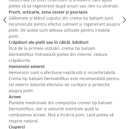
pielea să se regenereze după arsuri sau răni cu ulcerații.
Prurit, urticarie, zona zoster și psoriazis
Gălbenele și Mărul Lupului din crema tip balsam sunt
recunoscute pentru efectul calmant și regenerant asupra
pielii. De aceea sunt adesea utilizate pentru iritațiile
pielii.
Crăpături ale pielii sau în călcâi, bătături
Încă de la primele utilizări, crema tip balsam
Dermatofitus hidratează pielea din interior, reduce
crăpăturile.
Hemoroizi externi
Hemoroizii sunt o afecțiune neplăcută și inconfortabilă.
Crema tip balsam Dermatofitus este recomandată pentru
cei externi datorită efectului de curățare și protecție
asupra pielii.
Acnee
Plantele medicinale din compoziția cremei tip balsam
Dermatofitus, dar și uleiurile esențiale ajută la
combaterea acneei, fără a încărca porii. Lasă pielea să
respire natural.
Ciuperci