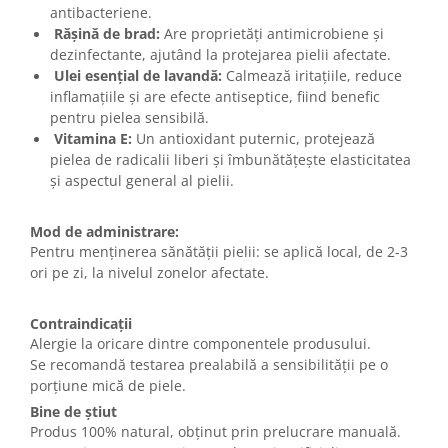
antibacteriene.
Rășină de brad:
Are proprietăți antimicrobiene și
dezinfectante, ajutând la protejarea pielii afectate.
Ulei esențial de lavandă:
Calmează iritațiile, reduce
inflamațiile și are efecte antiseptice, fiind benefic
pentru pielea sensibilă.
Vitamina E:
Un antioxidant puternic, protejează
pielea de radicalii liberi și îmbunătățește elasticitatea
și aspectul general al pielii.
Mod de administrare:
Pentru menţinerea sănătăţii pielii: se aplică local, de 2-3
ori pe zi, la nivelul zonelor afectate.
Contraindicații
Alergie la oricare dintre componentele produsului.
Se recomandă testarea prealabilă a sensibilităţii pe o
porţiune mică de piele.
Bine de știut
Produs 100% natural, obținut prin prelucrare manuală.