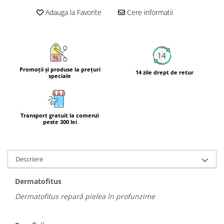
Calciu
Adauga la Favorite
Cere informatii
Magneziu
Fier
Multiminerale
Multivitamine
Promoţii şi produse la preţuri
14 zile drept de retur
speciale
Transport gratuit la comenzi
peste 300 lei
Descriere
Dermatofitus
Dermatofitus repară pielea în profunzime